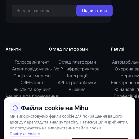
Підписатися
Агенти
Огляд платформи
Галузі
Голосовий агент
Огляд платформи
Автомобільн
Агент повідомлень
VoIP-інфраструктура
Охорона зд
Соціальні мережі
Інтеграції
Нерухом
CRM-агент
API та розробники
Електронна 
Якість та коучинг
Рішення
Фінансові 
Рецепція та бронювання
Професійні 
Файли cookie на Mihu
Ми використовуємо файли cookie для покращення вашого
досвіду перегляду та аналізу трафіку. Натиснувши «Прийняти»,
ви погоджуєтесь на використання файлів cookie.
© 2026 Mihu AI. Усі права захищені.
Політика cookie
Політика конфіденційності
Умови обслуговування