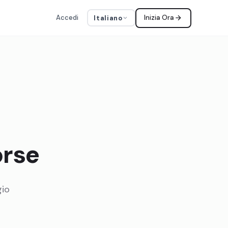
Accedi
Inizia Ora
Italiano
orse
gio