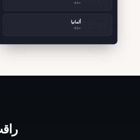
+44
ألمانيا
🇩🇪 DE
+49
راقب