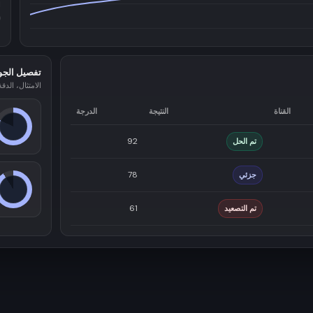
ا
تفصيل الجو
الامتثال، الدق
القناة
النتيجة
الدرجة
92
تم الحل
78
جزئي
61
تم التصعيد