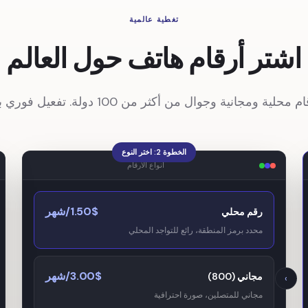
تغطية عالمية
اشتر أرقام هاتف حول العالم
انية وجوال من أكثر من 100 دولة. تفعيل فوري بأسعار تنافسية.
الخطوة 2: اختر النوع
أنواع الأرقام
1.50$/شهر
رقم محلي
محدد برمز المنطقة، رائع للتواجد المحلي
3.00$/شهر
مجاني (800)
›
مجاني للمتصلين، صورة احترافية