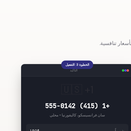
الخطوة 3: التفعيل
التأكيد
🇺🇸 +1
+1 (415) 555-0142
سان فرانسيسكو، كاليفورنيا • محلي
شهرياً
1.50$