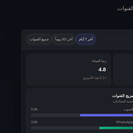
لقنوات.
آخر 7 أيام
آخر 30 يوماً
جميع القنوات
رضا العملاء
4.8
+0.2 هذا الأسبوع
زيج القنوات
صة المحادثات
لصوت
52%
33%
WhatsAp