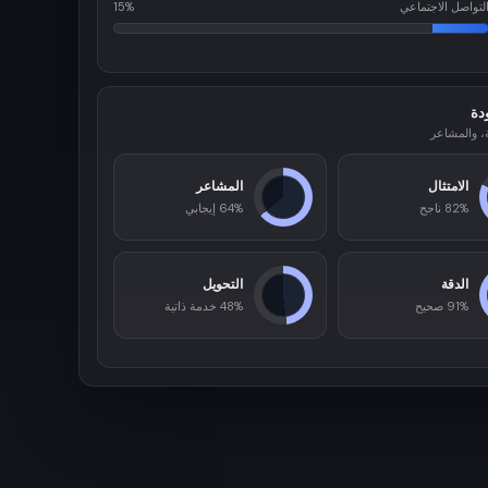
لتواصل الاجتماعي
15%
دة
ة، والمشاعر
الامتثال
المشاعر
82% ناجح
64% إيجابي
الدقة
التحويل
91% صحيح
48% خدمة ذاتية