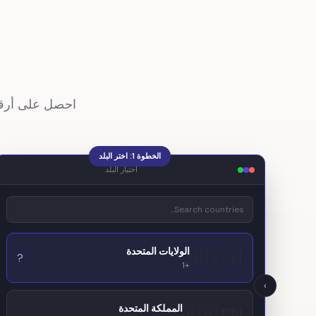
احصل على أرقام محلية ومج
الخطوة 1: اختر البلد
اختيار البلد
الولايات المتحدة
🇺🇸 +1
?
+1
›
المملكة المتحدة
🇬🇧 EN