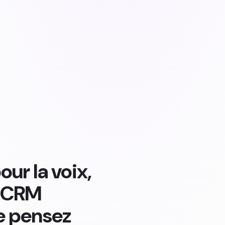
ur la voix,
n CRM
e pensez