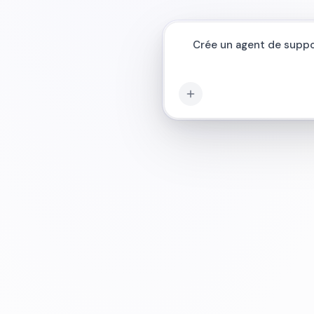
Connecte m
|