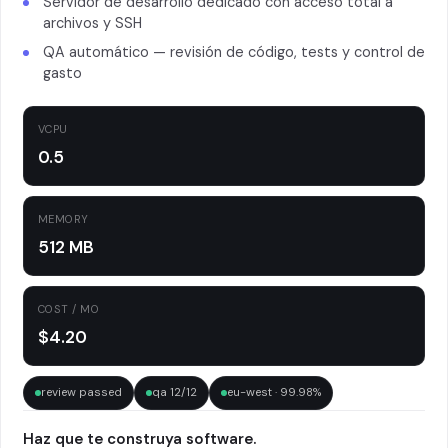
Servidor de desarrollo dedicado con acceso total a
archivos y SSH
QA automático — revisión de código, tests y control de
gasto
VCPU
0.5
MEMORY
512 MB
COST / MO
$4.20
review passed
qa 12/12
eu-west · 99.98%
Haz que te construya software.