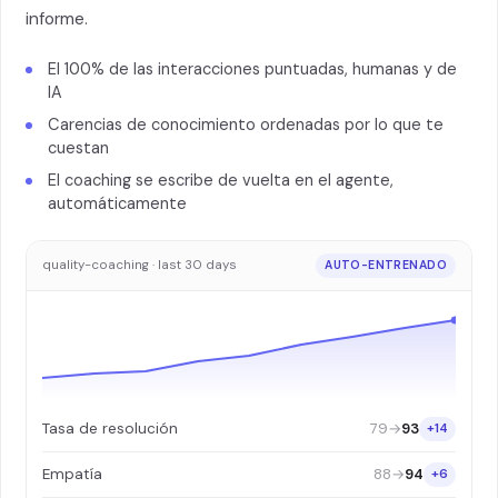
informe.
El 100% de las interacciones puntuadas, humanas y de
IA
Carencias de conocimiento ordenadas por lo que te
cuestan
El coaching se escribe de vuelta en el agente,
automáticamente
quality-coaching · last 30 days
AUTO-ENTRENADO
79
→
93
Tasa de resolución
+14
88
→
94
Empatía
+6