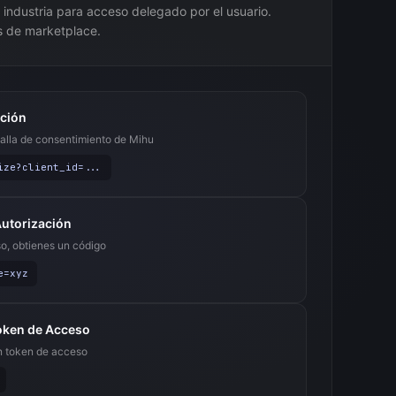
 industria para acceso delegado por el usuario.
s de marketplace.
ación
talla de consentimiento de Mihu
ize?client_id=...
Autorización
so, obtienes un código
e=xyz
oken de Acceso
n token de acceso