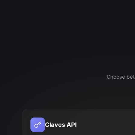
Choose betw
Claves API