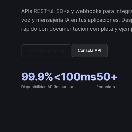
APIs RESTful, SDKs y webhooks para integr
voz y mensajería IA en tus aplicaciones. De
rápido con documentación completa y ejemp
Ver Documentación
Consola API
99.9%
<100ms
50+
Disponibilidad API
Respuesta
Endpoints