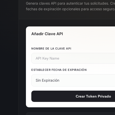
Genera claves API para autenticar tus solicitudes. C
fechas de expiración opcionales para acceso seguro
Añadir Clave API
NOMBRE DE LA CLAVE API
ESTABLECER FECHA DE EXPIRACIÓN
Sin Expiración
Crear Token Privado