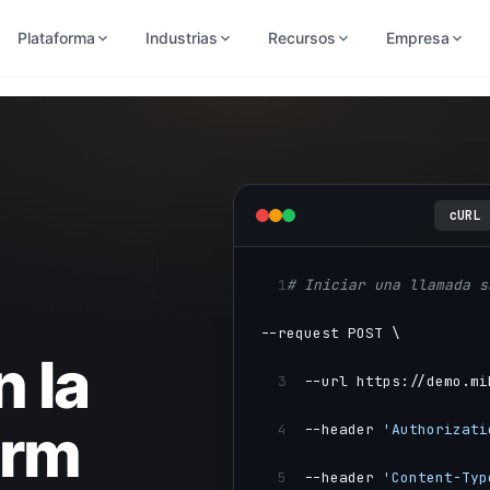
Plataforma
Industrias
Recursos
Empresa
cURL
1
# Iniciar una llamada s
--request POST \
 la
3
  --url https://demo.mi
orm
4
  --header 
'Authorizati
5
  --header 
'Content-Typ