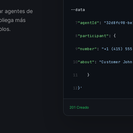
--data
ar agentes de
spliega más
7
"agentId"
: 
"32d8fc98-be
los.
8
"participant"
: {
9
"number"
: 
"+1 (415) 555
10
"about"
: 
"Customer John
11
    }
12
}'
201 Creado