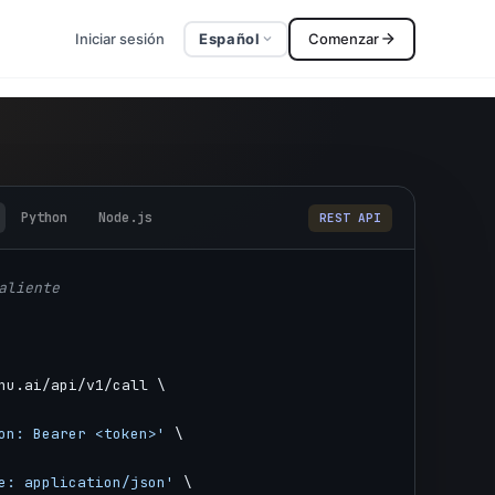
Iniciar sesión
Español
Comenzar
Python
Node.js
REST API
aliente
hu.ai/api/v1/call \
on: Bearer <token>'
 \
e: application/json'
 \