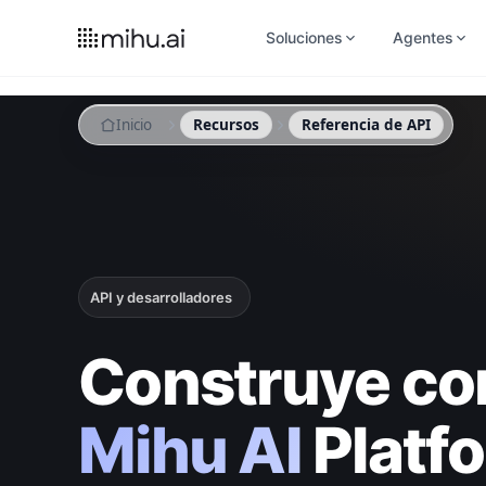
Soluciones
Agentes
Inicio
Recursos
Referencia de API
API y desarrolladores
Construye con
Mihu AI
Platf