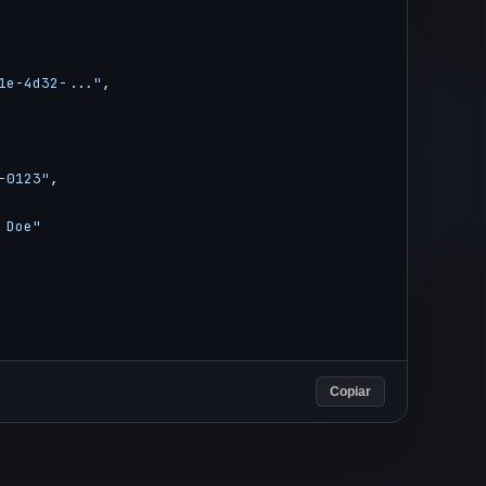
1e-4d32-..."
,
-0123"
,
 Doe"
Copiar