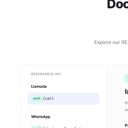
Doc
Explore our RE
REFERENCIA API
Llamada
/call
post
I
s
WhatsApp
P