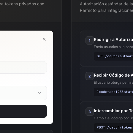
rea tokens privados con
Autorización estándar de la
.
Perfecto para integracione
Redirigir a Autoriz
1
Envía usuarios a la pan
GET /oauth/author
Recibir Código de 
2
El usuario otorga permi
?code=abc123&stat
Intercambiar por T
3
Cambia el código por u
POST /oauth/token