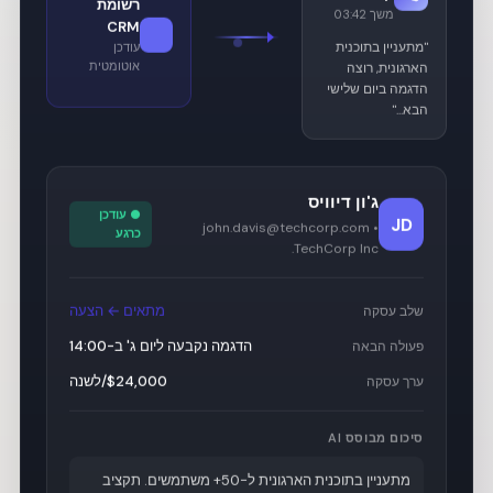
רשומת
משך 03:42
CRM
"מתעניין בתוכנית
עודכן
אוטומטית
הארגונית, רוצה
הדגמה ביום שלישי
הבא..."
ג'ון דיוויס
● עודכן
JD
john.davis@techcorp.com •
כרגע
TechCorp Inc.
מתאים ← הצעה
שלב עסקה
הדגמה נקבעה ליום ג' ב-14:00
פעולה הבאה
$24,000/לשנה
ערך עסקה
סיכום מבוסס AI
מתעניין בתוכנית הארגונית ל-50+ משתמשים. תקציב