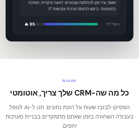
אושר, ציר זמן להחלטה שבועיים. דאגה עיקרית: תמיכה
בהטמעה. ביקש הדגמה טכנית עם צוות IT.
85 🔥
ניקוד ליד
תכונות
כל מה שה-CRM שלך צריך, אוטומטי
הפסיקו לבזבז שעות על הזנת נתונים. תנו ל-AI לטפל
בעבודה השחורה בזמן שאתם מתמקדים בבניית מערכות
יחסים.