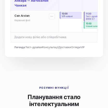
Анкара — Автосалон
Чанкая
10:00
11:30
Can Arslan
VIP-клієнт
Тест-драйв —
BMW X7
Керівник філії
15:00
Новий запит
Додати нову філію або співробітника
Легенда:
Тест-драйви
Консультації
Доставки
Огляди
VIP
РОЗУМНІ ФУНКЦІЇ
Планування стало
інтелектуальним