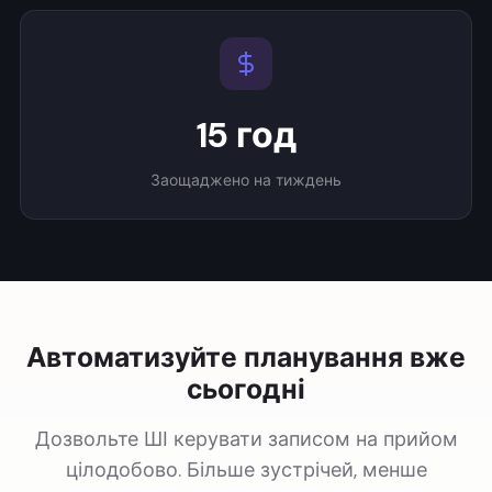
15 год
Заощаджено на тиждень
Автоматизуйте планування вже
сьогодні
Дозвольте ШІ керувати записом на прийом
цілодобово. Більше зустрічей, менше