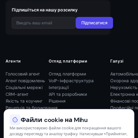
Підпишіться на нашу розсилку
Підписатися
Агенти
Огляд платформи
Галузі
Голосовий агент
Огляд платформи
Автомобільн
Агент повідомлень
VoIP-інфраструктура
Охорона здо
Соціальні мережі
Інтеграції
Нерухомість
CRM-агент
API та розробники
Електронна 
Якість та коучинг
Рішення
Фінансові по
Рецепція та бронювання
Професійні п
Файли cookie на Mihu
Ми використовуємо файли cookie для покращення вашого
досвіду перегляду та аналізу трафіку. Натиснувши «Прийняти»,