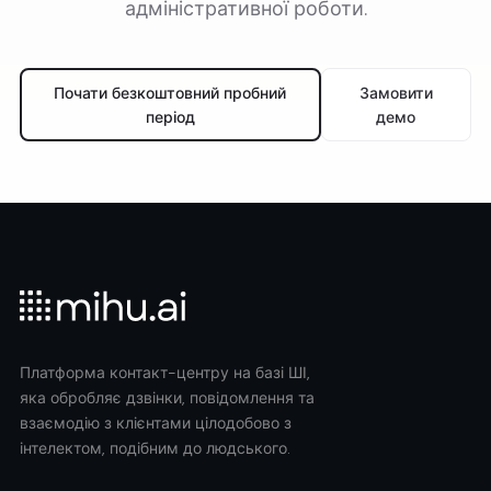
адміністративної роботи.
Почати безкоштовний пробний
Замовити
період
демо
Платформа контакт-центру на базі ШІ,
яка обробляє дзвінки, повідомлення та
взаємодію з клієнтами цілодобово з
інтелектом, подібним до людського.