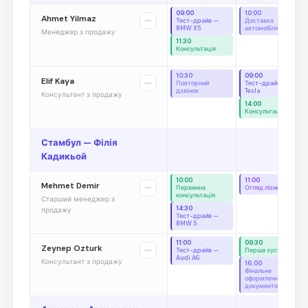
09:00
10:00
Ahmet Yilmaz
Тест-драйв —
Доставка
BMW X5
автомобіля
Менеджер з продажу
11:30
Консультація
10:30
09:00
Elif Kaya
Повторний
Тест-драйв —
дзвінок
Tesla
Консультант з продажу
14:00
Консультація
Стамбул — Філія
Кадикьой
10:00
11:00
Mehmet Demir
Первинна
Огляд лізингу
консультація
Старший менеджер з
14:30
продажу
Тест-драйв —
BMW 5
11:00
09:30
Zeynep Ozturk
Тест-драйв —
Перша зустріч
Audi A6
Консультант з продажу
16:00
Фінальне
оформлення
документів