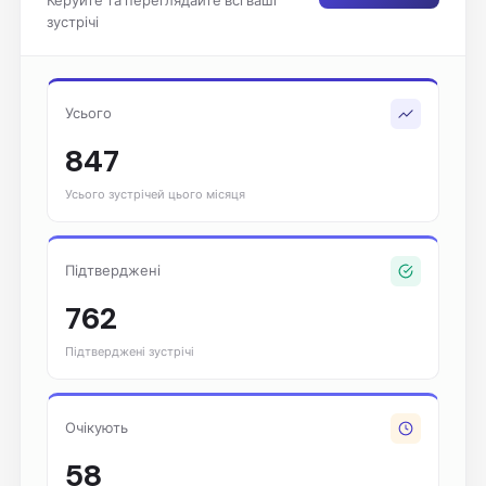
Керуйте та переглядайте всі ваші
зустрічі
Усього
847
Усього зустрічей цього місяця
Підтверджені
762
Підтверджені зустрічі
Очікують
58