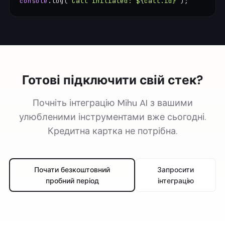
console
.log(
`Call initiated: ${call.id}`
);
Готові підключити свій стек?
Почніть інтеграцію Mihu AI з вашими
улюбленими інструментами вже сьогодні.
Кредитна картка не потрібна.
Почати безкоштовний
Запросити
пробний період
інтеграцію