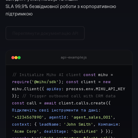
SLA 99,9% безвідмовної роботи з корпоративною
підтримкою
Переглянути документацію API
api-example.js
// Initialize Mihu AI client
const
mihu =
require
(
'@mihu/sdk'
);
const
client =
new
mihu.Client({
apiKey
: process.env.MIHU_API_KEY
});
// Trigger outbound call with CRM data
const
call =
await
client.calls.create({
Підключіть свої інструменти та дані
:
'+1234567890'
,
agentId
:
'agent_sales_001'
,
context
: {
leadName
:
'John Smith'
,
Компанія
:
'Acme Corp'
,
dealStage
:
'Qualified'
} });