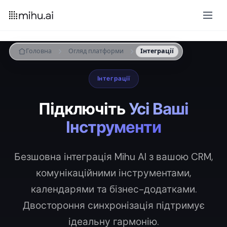
Головна
Огляд платформи
Інтеграції
Інтеграції
Підключіть
Усі Ваші
Інструменти
Безшовна інтеграція Mihu AI з вашою CRM,
комунікаційними інструментами,
календарями та бізнес-додатками.
Двостороння синхронізація підтримує
ідеальну гармонію.