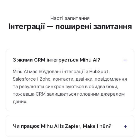
Часті запитання
Інтеграції — поширені запитання
З якими CRM інтегрується Mihu AI?
Mihu AI має вбудовані інтеграції з HubSpot,
Salesforce і Zoho: контакти, дзвінки, повідомлення
та результати синхронізуються в обидва боки,
тож ваша CRM залишається головним джерелом
даних.
Чи працює Mihu AI із Zapier, Make і n8n?