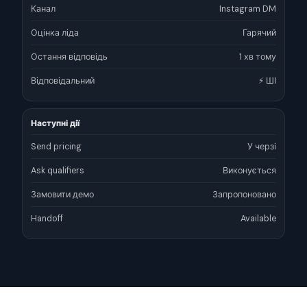
Канал
Instagram DM
Оцінка ліда
Гарячий
Остання відповідь
1 хв тому
Відповідальний
⚡ ШІ
Наступні дії
Send pricing
У черзі
Ask qualifiers
Виконується
Замовити демо
Запропоновано
Handoff
Available