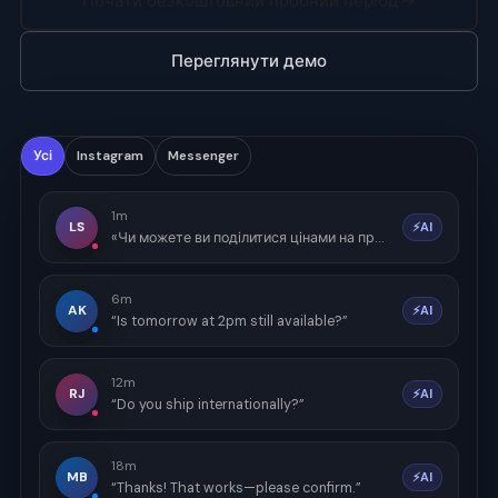
Почати безкоштовний пробний період
Переглянути демо
Усі
Instagram
Messenger
1m
LS
⚡AI
«Чи можете ви поділитися цінами на преміум-пакет?»
6m
AK
⚡AI
“Is tomorrow at 2pm still available?”
12m
RJ
⚡AI
“Do you ship internationally?”
18m
MB
⚡AI
“Thanks! That works—please confirm.”