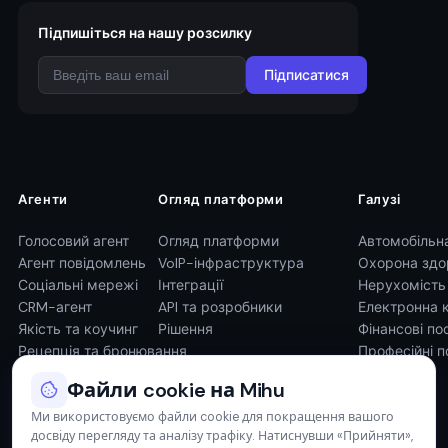
Підпишіться на нашу розсилку
Підписатися
Агенти
Огляд платформи
Галузі
Голосовий агент
Огляд платформи
Автомобільн
Агент повідомлень
VoIP-інфраструктура
Охорона здо
Соціальні мережі
Інтеграції
Нерухомість
CRM-агент
API та розробники
Електронна 
Якість та коучинг
Рішення
Фінансові по
Рецепція та бронювання
Професійні п
Файли cookie на Mihu
Ми використовуємо файли cookie для покращення вашого
досвіду перегляду та аналізу трафіку. Натиснувши «Прийняти»,