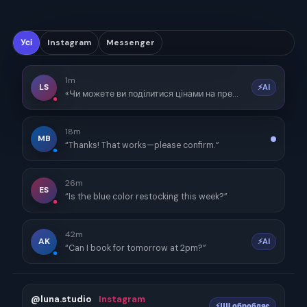
Усі
Instagram
Messenger
1m
LS
⚡AI
«Чи можете ви поділитися цінами на преміум-пакет?»
18m
MB
“Thanks! That works—please confirm.”
26m
ES
“Is the blue color restocking this week?”
42m
AK
⚡AI
“Can I book for tomorrow at 2pm?”
@luna.studio
Instagram
⚡ШІ обробляє