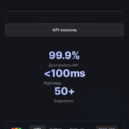
Переглянути документацію
API-консоль
99.9%
Доступність API
<100ms
Відповідь
50+
Ендпоінти