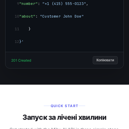
9
"number"
: 
"+1 (415) 555-0123"
,
10
"about"
: 
"Customer John Doe"
11
    }
12
}'
201 Created
Копіювати
QUICK START
Запуск за лічені хвилини