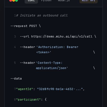
cURL
Python
Node.js
REST API
1
# Initiate an outbound call
--request POST \
3
  --url https://demo.mihu.ai/api/v1/call \
4
  --header 
'Authorization: Bearer 
<token>'
\
5
  --header 
'Content-Type: 
application/json'
\
--data
7
"agentId"
: 
"32d8fc98-be1e-4d32-..."
,
8
"participant"
: {