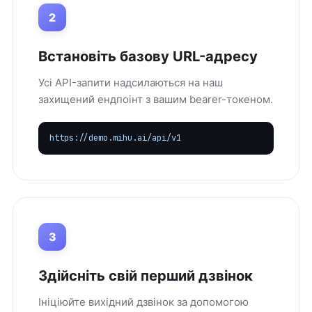
2
Встановіть базову URL-адресу
Усі API-запити надсилаються на наш
захищений ендпоінт з вашим bearer-токеном.
https://demo.mihu.ai/api/v1
3
Здійсніть свій перший дзвінок
Ініціюйте вихідний дзвінок за допомогою