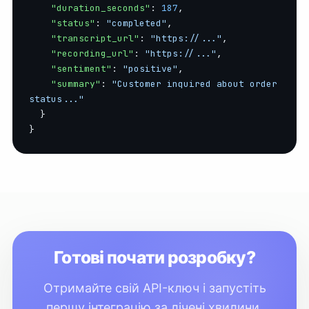
"duration_seconds"
: 
187
,

"status"
: 
"completed"
,

"transcript_url"
: 
"https://..."
,

"recording_url"
: 
"https://..."
,

"sentiment"
: 
"positive"
,

"summary"
: 
"Customer inquired about order 
status..."
  }

}
Готові почати розробку?
Отримайте свій API-ключ і запустіть
першу інтеграцію за лічені хвилини.