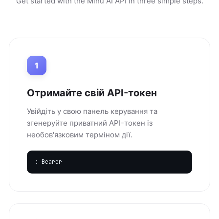
Get started with the Mihu AI API in three simple steps.
1
Отримайте свій API-токен
Увійдіть у свою панель керування та
згенеруйте приватний API-токен із
необов'язковим терміном дії.
: Bearer