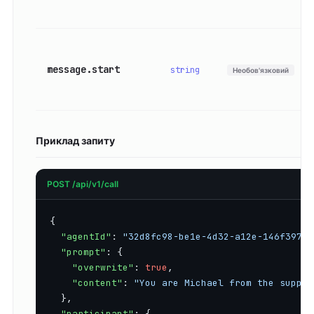
message.start
string
Необов'язковий
Приклад запиту
POST /api/v1/call
{

"agentId"
: 
"32d8fc98-be1e-4d32-a12e-146f397fb
"prompt"
: {

"overwrite"
: 
true
,

"content"
: 
"You are Michael from the suppor
  },

"participant"
: {
