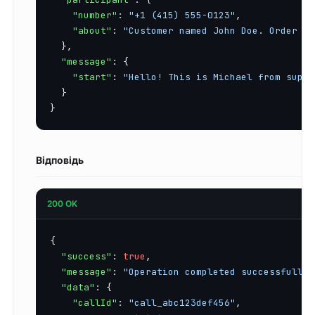
"number"
: 
"+1 (415) 555-0123"
,

"about"
: 
"Customer named John Doe. Order #1
  },

"message"
: {

"start"
: 
"Hello! This is Michael from suppo
  }

}
Відповідь
200 OK
{

"success"
: 
true
,

"message"
: 
"Operation completed successfully"
"data"
: {

"callId"
: 
"call_abc123def456"
,
