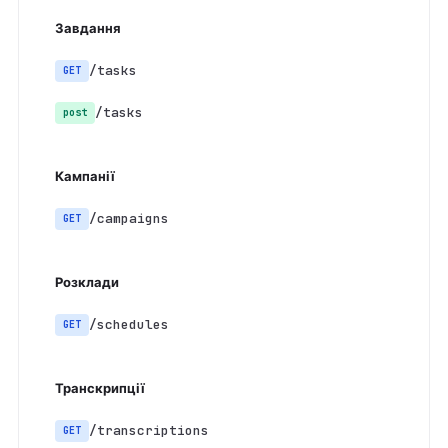
Завдання
/tasks
GET
/tasks
post
Кампанії
/campaigns
GET
Розклади
/schedules
GET
Транскрипції
/transcriptions
GET