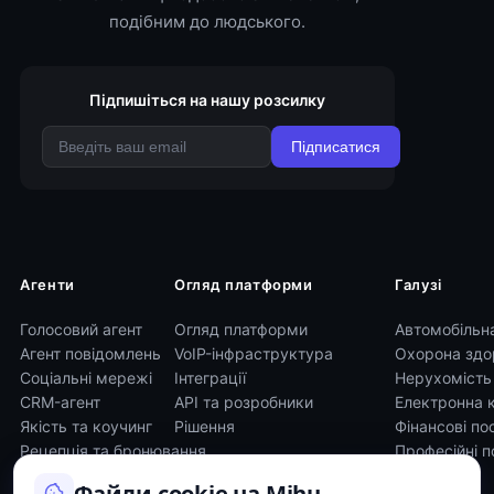
подібним до людського.
Підпишіться на нашу розсилку
Підписатися
Агенти
Огляд платформи
Галузі
Голосовий агент
Огляд платформи
Автомобільн
Агент повідомлень
VoIP-інфраструктура
Охорона здо
Соціальні мережі
Інтеграції
Нерухомість
CRM-агент
API та розробники
Електронна 
Якість та коучинг
Рішення
Фінансові по
Рецепція та бронювання
Професійні п
Файли cookie на Mihu