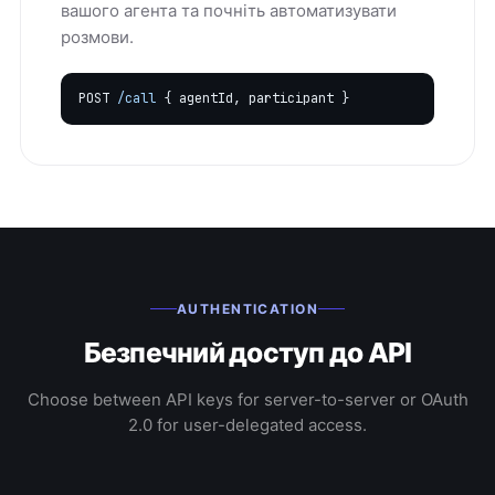
вашого агента та почніть автоматизувати
розмови.
POST
/call
{ agentId, participant }
AUTHENTICATION
Безпечний доступ до API
Choose between API keys for server-to-server or OAuth
2.0 for user-delegated access.