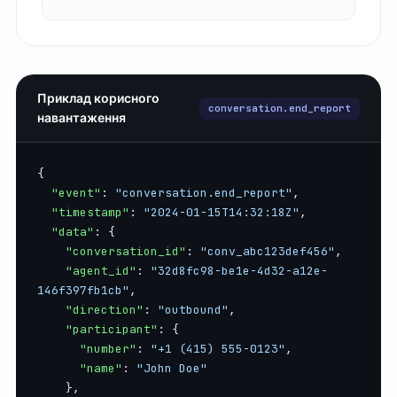
Приклад корисного
conversation.end_report
навантаження
{

"event"
: 
"conversation.end_report"
,

"timestamp"
: 
"2024-01-15T14:32:18Z"
,

"data"
: {

"conversation_id"
: 
"conv_abc123def456"
,

"agent_id"
: 
"32d8fc98-be1e-4d32-a12e-
146f397fb1cb"
,

"direction"
: 
"outbound"
,

"participant"
: {

"number"
: 
"+1 (415) 555-0123"
,

"name"
: 
"John Doe"
    },
