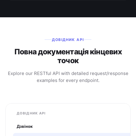
ДОВІДНИК API
Повна документація кінцевих
точок
Explore our RESTful API with detailed request/response
examples for every endpoint.
ДОВІДНИК API
Дзвінок