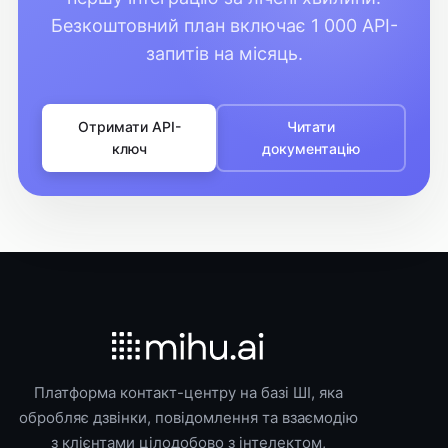
Безкоштовний план включає 1 000 API-
запитів на місяць.
Отримати API-
Читати
ключ
документацію
Платформа контакт-центру на базі ШІ, яка
обробляє дзвінки, повідомлення та взаємодію
з клієнтами цілодобово з інтелектом,