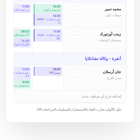
11:00
10:00
محمد دمير
استشارة أولية
مراجعة التأجير
مبيعات أولى
14:30
تجربة قيادة - BMW
5
09:30
11:00
زينب أوزتورك
تجربة قيادة - Audi
الاجتماع الأول
A6
مستشار المبيعات
16:00
الأوراق النهائية
أنقرة - وكالة تشانكايا
11:30
10:00
جان أرسلان
عميل VIP
تجربة قيادة - BMW
X7
مدير الفرع
15:00
استفسار جديد
إضافة فرع أو موظف جديد
دليل الألوان:
تجارب القيادة
الاستشارات
التسليمات
المراجعات
VIP