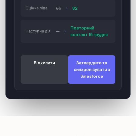
›
Оцінка ліда
65
82
Повторний
›
Наступна дія
—
контакт 15 грудня
Відхилити
Затвердити та
синхронізувати з
Salesforce