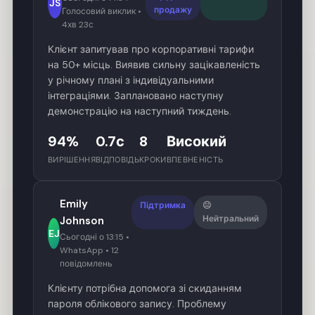
JS
продажу
Голосовий виклик •
4хв 23с
Клієнт запитував про корпоративні тарифи
на 50+ місць. Виявив сильну зацікавленість
у річному плані з індивідуальними
інтеграціями. Заплановано наступну
демонстрацію на наступний тиждень.
94%
0.7с
8
Високий
ВИРІШЕННЯ
ВІДПОВІДЬ
КРОКИ
ВПЕВНЕНІСТЬ
Emily
Підтримка
😐
Нейтральний
Johnson
EJ
Сьогодні о 13:15 •
WhatsApp • 12
повідомлень
Клієнту потрібна допомога зі скиданням
пароля облікового запису. Проблему