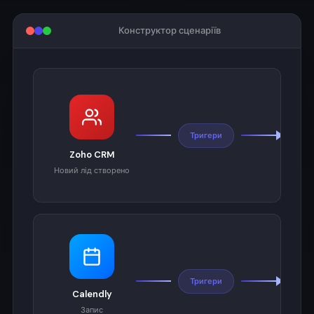
Конструктор сценаріїв
Тригери
Zoho CRM
Новий лід створено
Вихі
Тригери
Calendly
W
Запис
Н