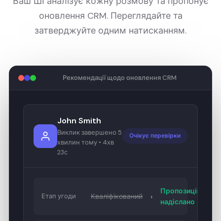
Ваш ШІ аналізує кожну розмову та пропонує
оновлення CRM. Переглядайте та
затверджуйте одним натисканням.
Рекомендації щодо оновлення CRM
John Smith
Виклик завершено 5
Очікує перевірки
хвилин тому • 4хв
23с
Пропозицію
›
Етап угоди
Кваліфікований
надіслано