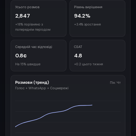
Усього розмов
Рівень вирішення
2,847
94.2%
+18% порівняно з
+3.4% зростання
попереднім періодом
Середній час відповіді
CSAT
0.8с
4.8
На 15% швидше
+0.2 цього тижня
Розмови (тренд)
Пік: Чт
Голос + WhatsApp + Соцмережі