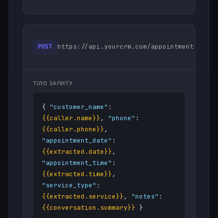
Тес
https://api.yourcrm.com/appointments
POST
зап
ТІЛО ЗАПИТУ
{
"customer_name"
:
{{caller.name}}
,
"phone"
:
{{caller.phone}}
,
"appointment_date"
:
{{extracted.date}}
,
"appointment_time"
:
{{extracted.time}}
,
"service_type"
:
{{extracted.service}}
,
"notes"
:
{{conversation.summary}}
}