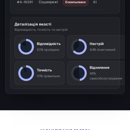
#A-18391
Соцмережі
61
Ескальовано
Деталізація якості
Відповідність, точність та настрій
Відповідність
Настрій
82% пройдено
64% позитивний
Відхилення
Точність
48%
91% правильно
самообслуговування