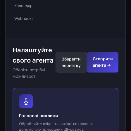
Календар
Webhooks
Налаштуйте
свого агента
Створити
Зберегти
агента →
чернетку
Оберіть потрібні
можливості
Голосові виклики
Обробляйте вхідні та вихідні виклики за
допомогою природних ШІ-розмов