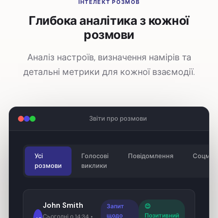
ІНТЕЛЕКТ РОЗМОВ
Глибока аналітика з кожної
розмови
Аналіз настроїв, визначення намірів та
детальні метрики для кожної взаємодії.
Звіти про розмови
Усі
Голосові
Повідомлення
Соцмер
розмови
виклики
John Smith
Запит
😊
щодо
Позитивний
Сьогодні о 14:34 •