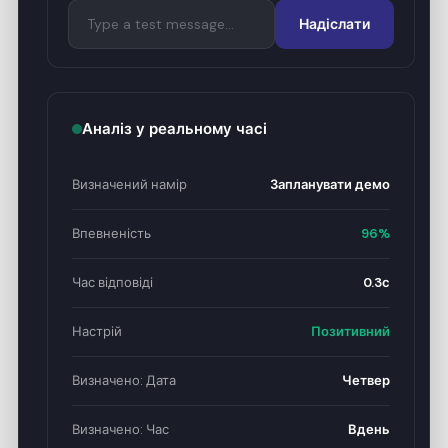
Надіслати
У четвер вдень було б чудово.
Чудово! У мене є вільні слоти о
14:00, 15:00 та 16:00 у четвер.
Аналіз у реальному часі
Який час вам найбільше
підходить?
Визначений намір
Запланувати демо
Впевненість
96%
Час відповіді
0.3с
Настрій
Позитивний
Визначено: Дата
Четвер
Визначено: Час
Вдень