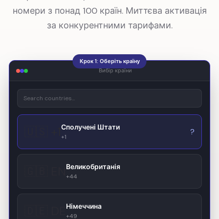
номери з понад 100 країн. Миттєва активація
за конкурентними тарифами.
Крок 1: Оберіть країну
Вибір країни
Сполучені Штати
🇺🇸 +1
?
+1
Великобританія
🇬🇧 EN
+44
Німеччина
🇩🇪 DE
+49