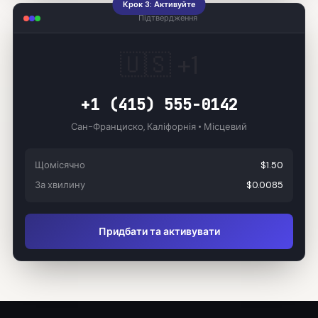
Крок 3: Активуйте
Підтвердження
🇺🇸 +1
+1 (415) 555-0142
Сан-Франциско, Каліфорнія • Місцевий
Щомісячно
$1.50
За хвилину
$0.0085
Придбати та активувати