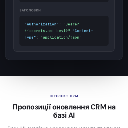
ЗАГОЛОВКИ
"Authorization"
:
"Bearer
{{secrets.api_key}}"
"Content-
Type"
:
"application/json"
ІНТЕЛЕКТ CRM
Пропозиції оновлення CRM на
базі AI