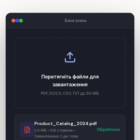
База знань
Перетягніть файли для
завантаження
PDF, DOCX, CSV, TXT до 50 МБ
Product_Catalog_2024.pdf
Оброблено
2.4 МБ • 156 сторінок •
Завантажено 2 дні тому