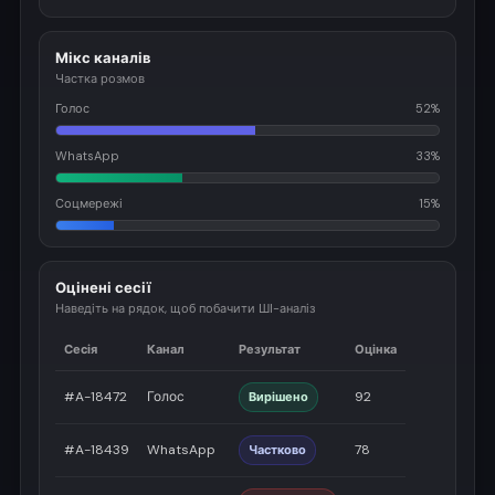
Мікс каналів
Частка розмов
Голос
52%
WhatsApp
33%
Соцмережі
15%
Оцінені сесії
Наведіть на рядок, щоб побачити ШІ-аналіз
Сесія
Канал
Результат
Оцінка
#A-18472
Голос
92
Вирішено
#A-18439
WhatsApp
78
Частково