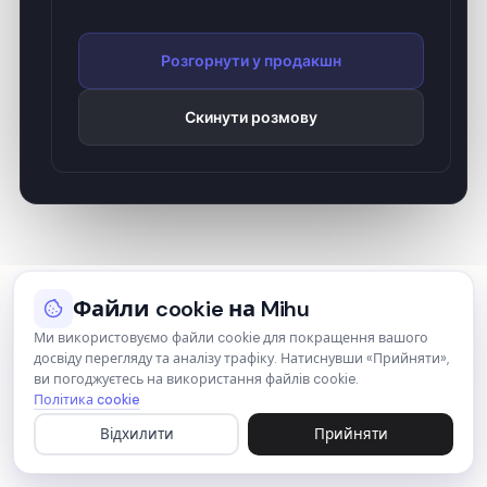
Розгорнути у продакшн
Скинути розмову
Файли cookie на Mihu
Комунікація
Ми використовуємо файли cookie для покращення вашого
досвіду перегляду та аналізу трафіку. Натиснувши «Прийняти»,
ви погоджуєтесь на використання файлів cookie.
Почніть безкоштовний пробний період
Політика cookie
сьогодні. Кредитна картка не потрібна.
Відхилити
Прийняти
Розгорніть за лічені хвилини.