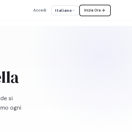
Accedi
Inizia Ora
Italiano
lla
de si
iamo ogni