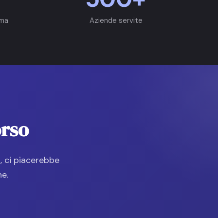
rma
Aziende servite
orso
, ci piacerebbe
ne.