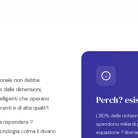
zionale non debba
 dalle dimensioni,
Perch? esi
elligenti che operano
nti e di alta qualit?.
L'80% delle richies
a rispondere ?
spendono miliardi
nologia colma il divario
equazione ? libera