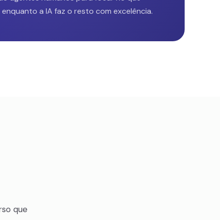
 enquanto a IA faz o resto com excelência.
rso que