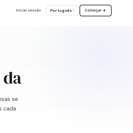
Iniciar sessão
Começar
Português
 da
esas se
s cada