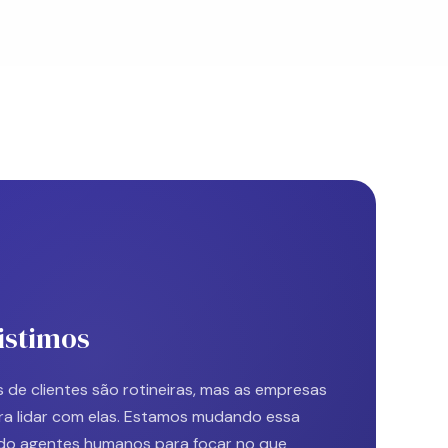
istimos
 de clientes são rotineiras, mas as empresas
ra lidar com elas. Estamos mudando essa
do agentes humanos para focar no que