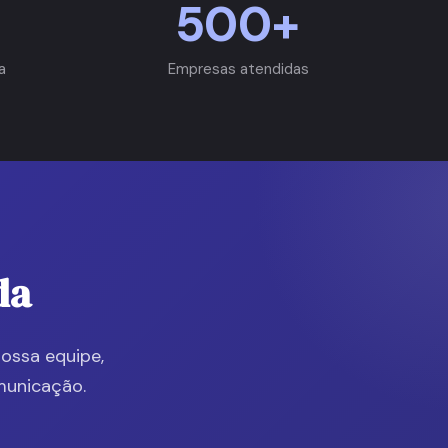
500+
a
Empresas atendidas
da
nossa equipe,
municação.