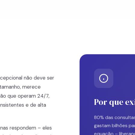
cepcional não deve ser
 tamanho, merece
ção que operam 24/7,
Por que ex
nsistentes e de alta
80% das consultas
gastam bilhões pa
enas respondem – eles
equação – liberan