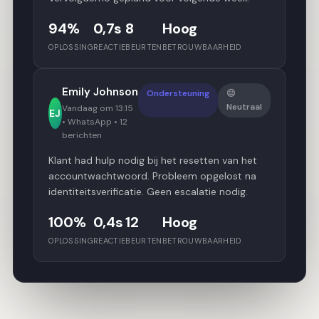
94%
0,7s
8
Hoog
OPLOSSING
REACTIE
BEURTEN
BETROUWBAARHEID
Emily Johnson
Ondersteuning
😐
Neutraal
Vandaag om 13:15
EJ
• WhatsApp • 12
berichten
Klant had hulp nodig bij het resetten van het
accountwachtwoord. Probleem opgelost na
identiteitsverificatie. Geen escalatie nodig.
100%
0,4s
12
Hoog
OPLOSSING
REACTIE
BEURTEN
BETROUWBAARHEID