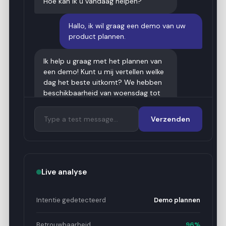
Hoe kan ik u vandaag helpen?
Hallo, ik wil graag een demo van uw
product plannen.
Ik help u graag met het plannen van
een demo! Kunt u mij vertellen welke
dag het beste uitkomt? We hebben
beschikbaarheid van woensdag tot
en met vrijdag.
Verzenden
Donderdagmiddag zou geweldig zijn.
Perfect! Ik heb openingen om 14:00,
15:00 en 16:00 op donderdag. Welk
Live analyse
tijdstip past u het beste?
Intentie gedetecteerd
Demo plannen
Betrouwbaarheid
96%