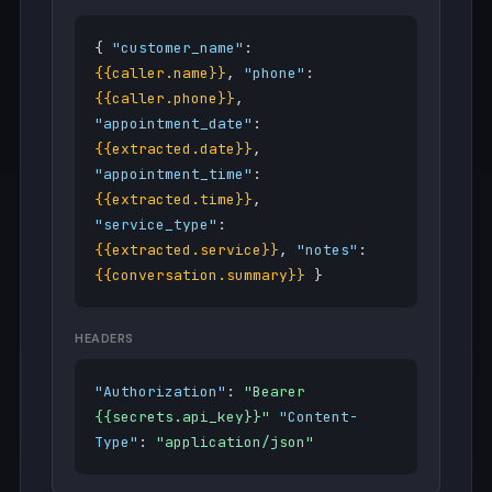
{
"customer_name"
:
{{caller.name}}
,
"phone"
:
{{caller.phone}}
,
"appointment_date"
:
{{extracted.date}}
,
"appointment_time"
:
{{extracted.time}}
,
"service_type"
:
{{extracted.service}}
,
"notes"
:
{{conversation.summary}}
}
HEADERS
"Authorization"
:
"Bearer
{{secrets.api_key}}"
"Content-
Type"
:
"application/json"