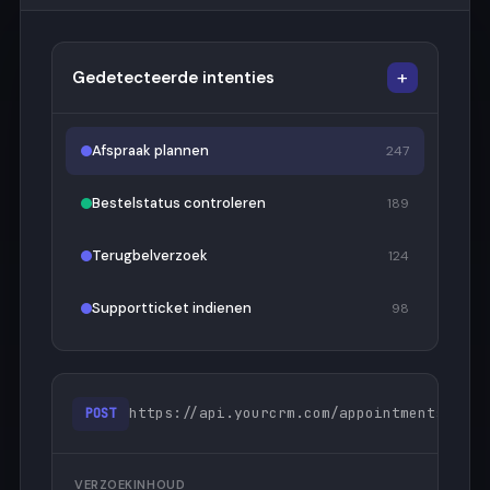
+
Gedetecteerde intenties
Afspraak plannen
247
Bestelstatus controleren
189
Terugbelverzoek
124
Supportticket indienen
98
https://api.yourcrm.com/appointments
Tes
POST
VERZOEKINHOUD