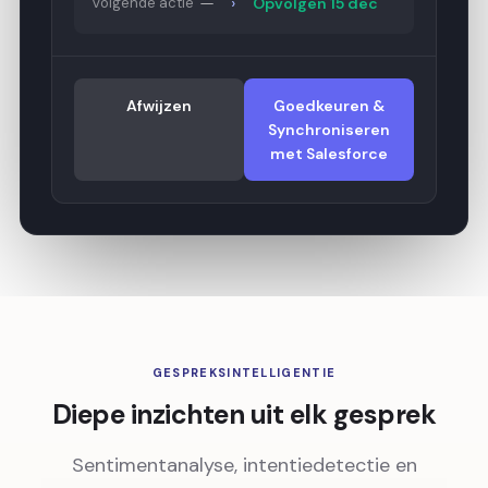
›
Volgende actie
—
Opvolgen 15 dec
Afwijzen
Goedkeuren &
Synchroniseren
met Salesforce
GESPREKSINTELLIGENTIE
Diepe inzichten uit elk gesprek
Sentimentanalyse, intentiedetectie en