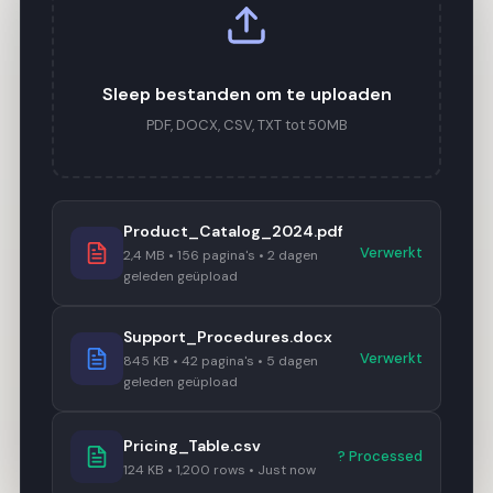
Sleep bestanden om te uploaden
PDF, DOCX, CSV, TXT tot 50MB
Product_Catalog_2024.pdf
Verwerkt
2,4 MB • 156 pagina's • 2 dagen
geleden geüpload
Support_Procedures.docx
Verwerkt
845 KB • 42 pagina's • 5 dagen
geleden geüpload
Pricing_Table.csv
? Processed
124 KB • 1,200 rows • Just now