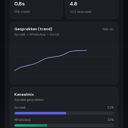
0,8s
4.8
15% sneller
+0,2 deze week
Gesprekken (trend)
Piek: do
Spraak + WhatsApp + Social
Kanaalmix
Aandeel gesprekken
Spraak
52%
WhatsApp
33%