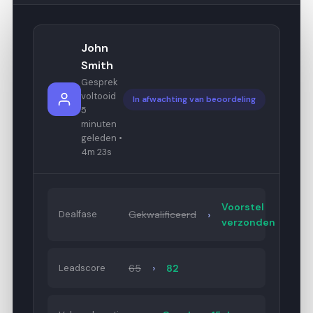
John
Smith
Gesprek
voltooid
In afwachting van beoordeling
5
minuten
geleden •
4m 23s
Voorstel
›
Dealfase
Gekwalificeerd
verzonden
›
Leadscore
65
82