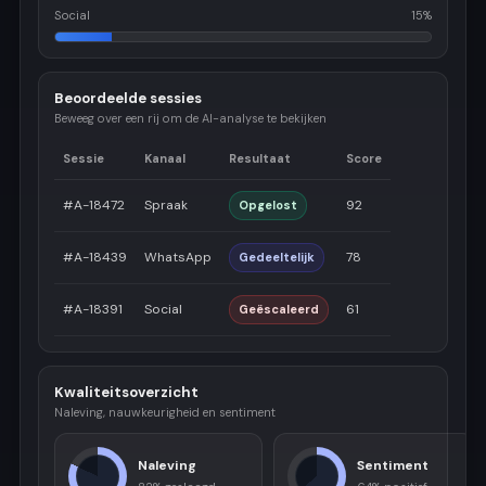
Social
15%
Beoordeelde sessies
Beweeg over een rij om de AI-analyse te bekijken
Sessie
Kanaal
Resultaat
Score
#A-18472
Spraak
92
Opgelost
#A-18439
WhatsApp
78
Gedeeltelijk
#A-18391
Social
61
Geëscaleerd
Kwaliteitsoverzicht
Naleving, nauwkeurigheid en sentiment
Naleving
Sentiment