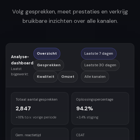
Volg gesprekken, meet prestaties en verkrijg
bruikbare inzichten over alle kanalen.
Overzicht
Laatste 7 dagen
Analyse-
dashboard
Gesprekken
Laatste 30 dagen
Laatst
bijgewerkt:
Kwaliteit
Omzet
Alle kanalen
Totaal aantal gesprekken
Oplossingspercentage
2,847
94.2%
+18% t.o.v. vorige periode
+3,4% stijging
Gem. reactietijd
CSAT