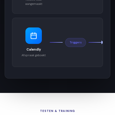
Uitg
aangemaakt
Triggers
W
Calendly
B
Afspraak geboekt
v
TESTEN & TRAINING