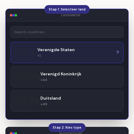
Stap 1: Selecteer land
Landselectie
Verenigde Staten
🇺🇸 +1
?
+1
Verenigd Koninkrijk
🇬🇧 EN
+44
Duitsland
🇩🇪 DE
+49
Stap 2: Kies type
Nummertypen