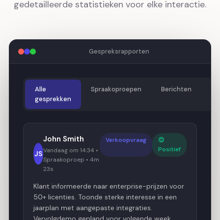
gedetailleerde statistieken voor elke interactie.
Gespreksrapporten
Alle
Spraakoproepen
Berichten
So
gesprekken
John Smith
Verkoopvraag
😊
Positief
Vandaag om 14:34 •
JS
Spraakoproep • 4m
23s
Klant informeerde naar enterprise-prijzen voor
50+ licenties. Toonde sterke interesse in een
jaarplan met aangepaste integraties.
Vervolgdemo gepland voor volgende week.