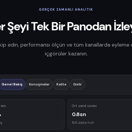
GERÇEK ZAMANLI ANALITIK
r Şeyi Tek Bir Panodan İzle
kip edin, performansı ölçün ve tüm kanallarda eyleme d
içgörüler kazanın.
Genel Bakış
Konuşmalar
Kalite
Gelir
ranı
Ort. yanıt süresi
%
0.8sn
ış
%15 daha hızlı