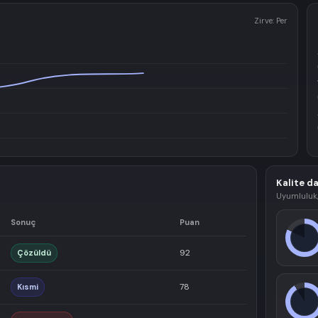
Zirve: Per
Kalite da
Uyumluluk,
Sonuç
Puan
92
Çözüldü
78
Kısmi