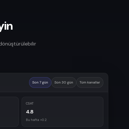
yin
önüştürülebilir
Son 7 gün
Son 30 gün
Tüm kanallar
CSAT
4.8
Bu hafta +0.2