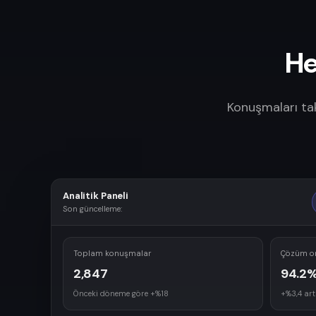
He
Konuşmaları ta
Analitik Paneli
Son güncelleme:
Toplam konuşmalar
Çözüm o
2,847
94.2
Önceki döneme göre +%18
+%3,4 art