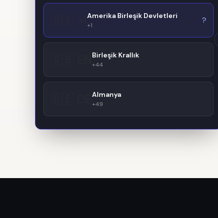
Amerika Birleşik Devletleri
🇺🇸 +1
?
+1
Birleşik Krallık
🇬🇧 EN
+44
Almanya
🇩🇪 DE
+49