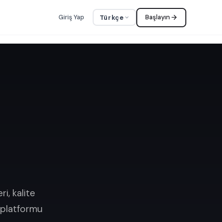
Giriş Yap
Başlayın
Türkçe
i, kalite
I platformu