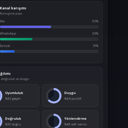
Kanal karışımı
Konuşma payı
Ses
52%
WhatsApp
33%
Sosyal
15%
ğılımı
 doğruluk ve duygu
Uyumluluk
Duygu
%82 geçen
%64 pozitif
Doğruluk
Yönlendirme
%91 doğru
%48 self-servis