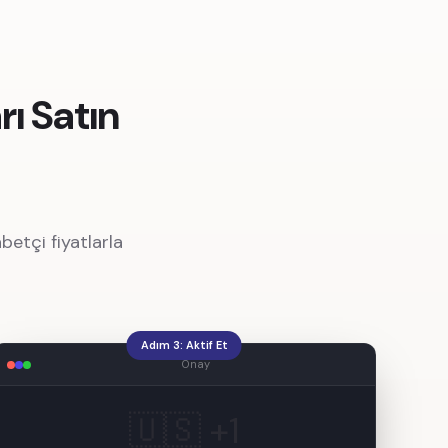
ı Satın
betçi fiyatlarla
Adım 3: Aktif Et
Onay
🇺🇸 +1