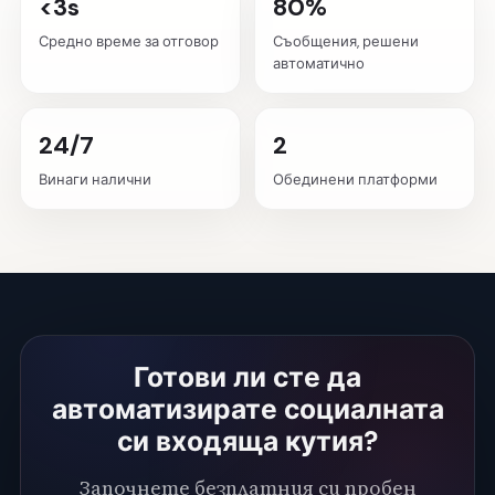
<3s
80%
Средно време за отговор
Съобщения, решени
автоматично
24/7
2
Винаги налични
Обединени платформи
Готови ли сте да
автоматизирате социалната
си входяща кутия?
Започнете безплатния си пробен