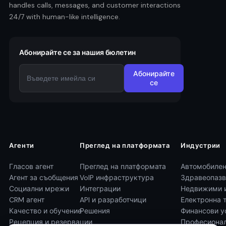
handles calls, messages, and customer interactions
24/7 with human-like intelligence.
Абонирайте се за нашия бюлетин
Абонирайте
се
Агенти
Преглед на платформата
Индустрии
Гласов агент
Преглед на платформата
Автомобилен
Агент за съобщения
VoIP инфраструктура
Здравеопазв
Социални мрежи
Интеграции
Недвижими 
CRM агент
API и разработчици
Електронна 
Качество и обучение
Решения
Финансови у
Рецепция и резервации
Професионал