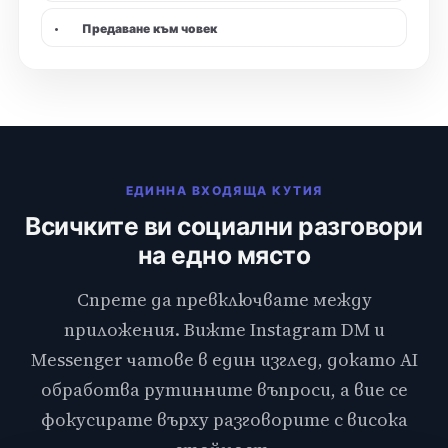
•
Предаване към човек
ЕДИННА ВХОДЯЩА КУТИЯ
Всичките ви социални разговори
на едно място
Спрете да превключвате между
приложения. Вижте Instagram DM и
Messenger чатове в един изглед, докато AI
обработва рутинните въпроси, а вие се
фокусирате върху разговорите с висока