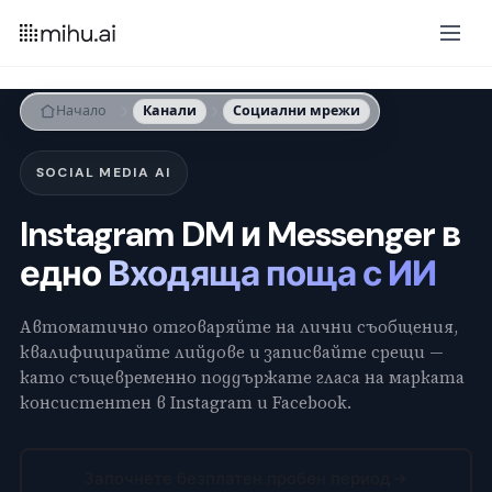
Начало
Канали
Социални мрежи
SOCIAL MEDIA AI
Instagram DM и Messenger в
едно
Входяща поща с ИИ
Автоматично отговаряйте на лични съобщения,
квалифицирайте лийдове и записвайте срещи —
като същевременно поддържате гласа на марката
консистентен в Instagram и Facebook.
Започнете безплатен пробен период