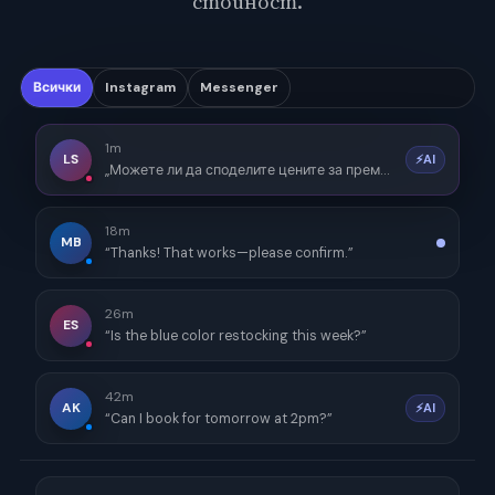
стойност.
Всички
Instagram
Messenger
1m
LS
⚡AI
„Можете ли да споделите цените за премиум пакета?“
18m
MB
“Thanks! That works—please confirm.”
26m
ES
“Is the blue color restocking this week?”
42m
AK
⚡AI
“Can I book for tomorrow at 2pm?”