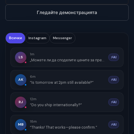
Гледайте демонстрацията
Всички
Instagram
Messenger
1m
LS
⚡AI
„Можете ли да споделите цените за премиум пакета?“
6m
AK
⚡AI
“Is tomorrow at 2pm still available?”
12m
RJ
⚡AI
“Do you ship internationally?”
18m
MB
⚡AI
“Thanks! That works—please confirm.”