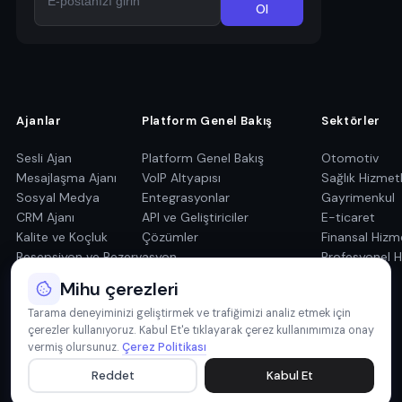
Ol
Ajanlar
Platform Genel Bakış
Sektörler
Sesli Ajan
Platform Genel Bakış
Otomotiv
Mesajlaşma Ajanı
VoIP Altyapısı
Sağlık Hizmetl
Sosyal Medya
Entegrasyonlar
Gayrimenkul
CRM Ajanı
API ve Geliştiriciler
E-ticaret
Kalite ve Koçluk
Çözümler
Finansal Hizm
Resepsiyon ve Rezervasyon
Profesyonel H
Mihu çerezleri
Tarama deneyiminizi geliştirmek ve trafiğimizi analiz etmek için
çerezler kullanıyoruz. Kabul Et'e tıklayarak çerez kullanımımıza onay
vermiş olursunuz.
Çerez Politikası
© 2026 Mihu AI. Tüm hakları saklıdır.
Reddet
Kabul Et
Gizlilik Politikası
Kullanım Şartları
Çerez Politikası
Güvenlik