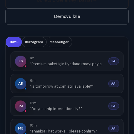
Ücretsiz denemeyi başlat
Demoyu İzle
Tümü
Instagram
Messenger
1m
LS
⚡AI
“Premium paket için fiyatlandırmayı paylaşabilir misiniz?”
6m
AK
⚡AI
“Is tomorrow at 2pm still available?”
12m
RJ
⚡AI
“Do you ship internationally?”
18m
MB
⚡AI
“Thanks! That works—please confirm.”