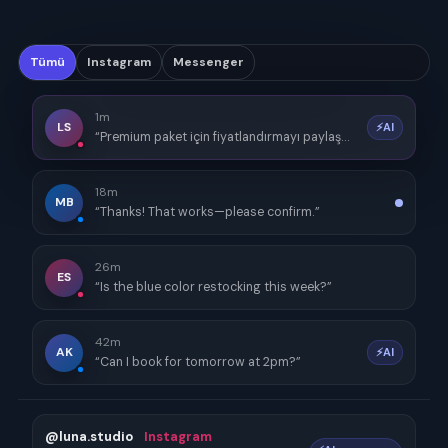
Tümü
Instagram
Messenger
1m
LS
⚡AI
“Premium paket için fiyatlandırmayı paylaşabilir misiniz?”
18m
MB
“Thanks! That works—please confirm.”
26m
ES
“Is the blue color restocking this week?”
42m
AK
⚡AI
“Can I book for tomorrow at 2pm?”
@luna.studio
Instagram