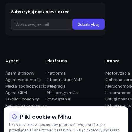
Subskrybuj nasz newsletter
Subskrybuj
Agenci
Platforma
Branże
Agent głosowy
Platforma
Motoryzacja
Agent wiadomości
Infrastruktura VoIP
Ochrona zdr
Media społecznościowe
Integracje
Nieruchomoś
Agent CRM
API i programiści
E-commerce
Jakość i coaching
Rozwiązania
Usługi finans
Recepcja i rezerwacje
Usługi profes
Pliki cookie w Mihu
Używamy plików cookie, aby poprawić Twoje wrażenia z
przeglądania i analizować nasz ruch. Klikając Akceptuj, wyrażasz