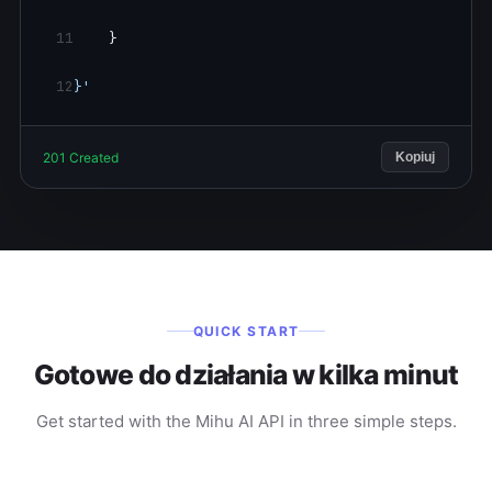
11
    }
12
}'
201 Created
Kopiuj
QUICK START
Gotowe do działania w kilka minut
Get started with the Mihu AI API in three simple steps.