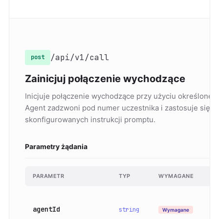
/api/v1/call
post
Zainicjuj połączenie wychodzące
Inicjuje połączenie wychodzące przy użyciu określonego
Agent zadzwoni pod numer uczestnika i zastosuje się d
skonfigurowanych instrukcji promptu.
Parametry żądania
PARAMETR
TYP
WYMAGANE
OP
UU
agentId
uż
string
Wymagane