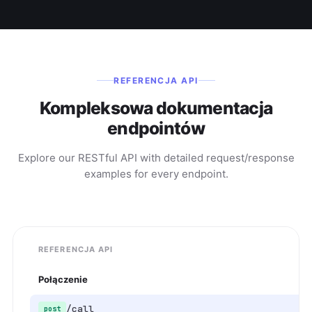
REFERENCJA API
Kompleksowa dokumentacja
endpointów
Explore our RESTful API with detailed request/response
examples for every endpoint.
REFERENCJA API
Połączenie
/call
post