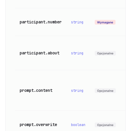
po
Nu
participant.number
do
string
Wymagane
(f
Ko
do
participant.about
string
Opcjonalne
uc
AI
Ni
pr
prompt.content
na
string
Opcjonalne
do
pr
Cz
prompt.overwrite
do
boolean
Opcjonalne
pr