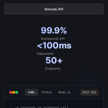
Konsola API
99.9%
Dostępność API
<100ms
Odpowiedź
50+
Endpointy
cURL
Python
Node.js
REST API
1
# Initiate an outbound call