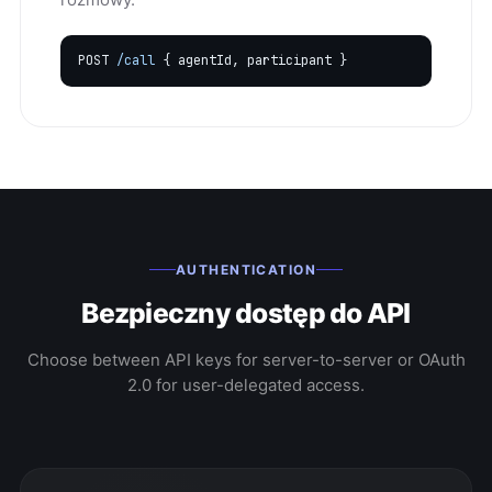
POST
/call
{ agentId, participant }
AUTHENTICATION
Bezpieczny dostęp do API
Choose between API keys for server-to-server or OAuth
2.0 for user-delegated access.