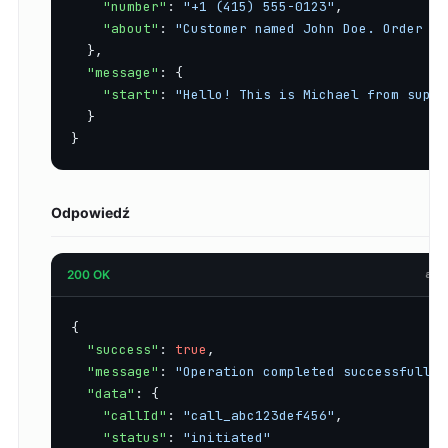
"number"
: 
"+1 (415) 555-0123"
,

"about"
: 
"Customer named John Doe. Order #1
  },

"message"
: {

"start"
: 
"Hello! This is Michael from suppo
  }

}
Odpowiedź
200 OK
app
{

"success"
: 
true
,

"message"
: 
"Operation completed successfully"
"data"
: {

"callId"
: 
"call_abc123def456"
,

"status"
: 
"initiated"