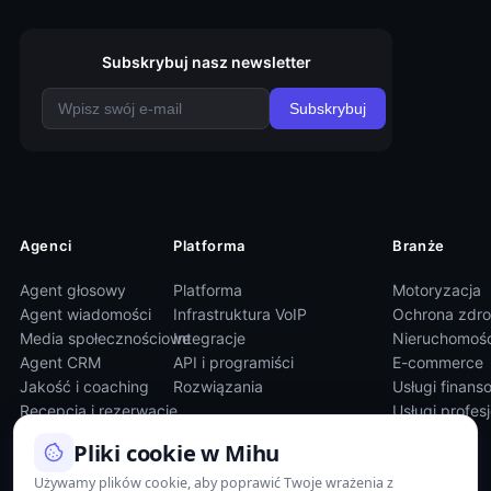
Subskrybuj nasz newsletter
Subskrybuj
Agenci
Platforma
Branże
Agent głosowy
Platforma
Motoryzacja
Agent wiadomości
Infrastruktura VoIP
Ochrona zdro
Media społecznościowe
Integracje
Nieruchomośc
Agent CRM
API i programiści
E-commerce
Jakość i coaching
Rozwiązania
Usługi finans
Recepcja i rezerwacje
Usługi profes
Pliki cookie w Mihu
Używamy plików cookie, aby poprawić Twoje wrażenia z