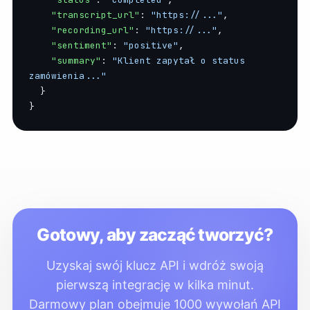
"transcript_url"
: 
"https://..."
,

"recording_url"
: 
"https://..."
,

"sentiment"
: 
"positive"
,

"summary"
: 
"Klient zapytał o status 
zamówienia..."
  }

}
Gotowy, aby zacząć tworzyć?
Uzyskaj swój klucz API i wdróż swoją
pierwszą integrację w kilka minut.
Darmowy plan obejmuje 1000 wywołań API