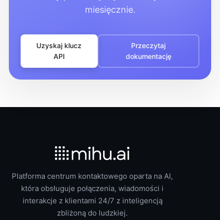
miesięcznie.
Uzyskaj klucz
Przeczytaj
API
dokumentację
Platforma centrum kontaktowego oparta na AI,
która obsługuje połączenia, wiadomości i
interakcje z klientami 24/7 z inteligencją
zbliżoną do ludzkiej.