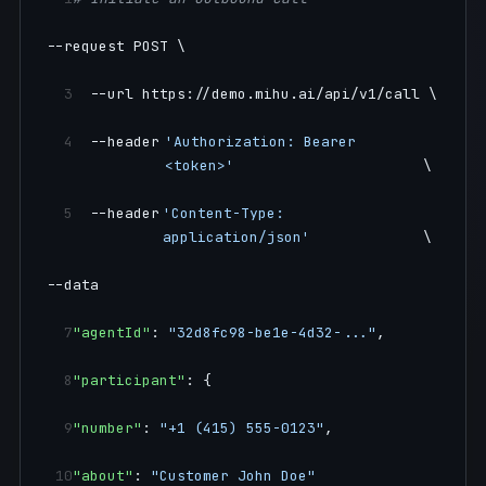
--request POST \
3
  --url https://demo.mihu.ai/api/v1/call \
4
  --header 
'Authorization: Bearer 
<token>'
\
5
  --header 
'Content-Type: 
application/json'
\
--data
7
"agentId"
: 
"32d8fc98-be1e-4d32-..."
,
8
"participant"
: {
9
"number"
: 
"+1 (415) 555-0123"
,
10
"about"
: 
"Customer John Doe"