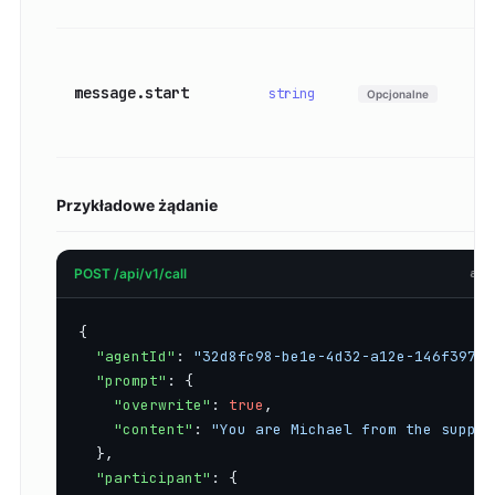
Wi
ot
message.start
string
Opcjonalne
na
po
Przykładowe żądanie
POST /api/v1/call
app
{

"agentId"
: 
"32d8fc98-be1e-4d32-a12e-146f397fb
"prompt"
: {

"overwrite"
: 
true
,

"content"
: 
"You are Michael from the suppor
  },

"participant"
: {
