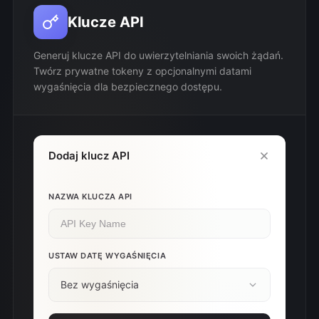
Klucze API
Generuj klucze API do uwierzytelniania swoich żądań.
Twórz prywatne tokeny z opcjonalnymi datami
wygaśnięcia dla bezpiecznego dostępu.
Dodaj klucz API
NAZWA KLUCZA API
USTAW DATĘ WYGAŚNIĘCIA
Bez wygaśnięcia