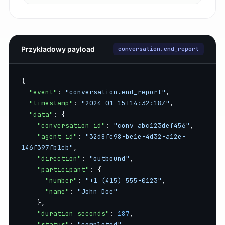
Przykładowy payload
conversation.end_report
{

"event"
: 
"conversation.end_report"
,

"timestamp"
: 
"2024-01-15T14:32:18Z"
,

"data"
: {

"conversation_id"
: 
"conv_abc123def456"
,

"agent_id"
: 
"32d8fc98-be1e-4d32-a12e-
146f397fb1cb"
,

"direction"
: 
"outbound"
,

"participant"
: {

"number"
: 
"+1 (415) 555-0123"
,

"name"
: 
"John Doe"
    },

"duration_seconds"
: 
187
,

"status"
: 
"completed"
,
