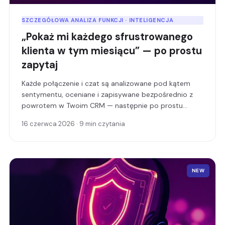
SZCZEGÓŁOWA ANALIZA FUNKCJI · INTELIGENCJA
„Pokaż mi każdego sfrustrowanego
klienta w tym miesiącu” — po prostu
zapytaj
Każde połączenie i czat są analizowane pod kątem
sentymentu, oceniane i zapisywane bezpośrednio z
powrotem w Twoim CRM — następnie po prostu
zapytaj, zwykłym językiem, aby znaleźć to, co wymaga
16 czerwca 2026 · 9 min czytania
uwagi.
NEW