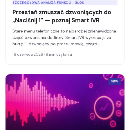
SZCZEGÓŁOWA ANALIZA FUNKCJI · GŁOS
Przestań zmuszać dzwoniących do
„Naciśnij 1” — poznaj Smart IVR
Stare menu telefoniczne to najbardziej znienawidzona
część dzwonienia do firmy. Smart IVR wyrzuca je za
burtę — dzwoniący po prostu mówią, czego
potrzebują, a AI odpowiada lub kieruje ich do
16 czerwca 2026 · 8 min czytania
właściwej osoby natychmiast.
NEW