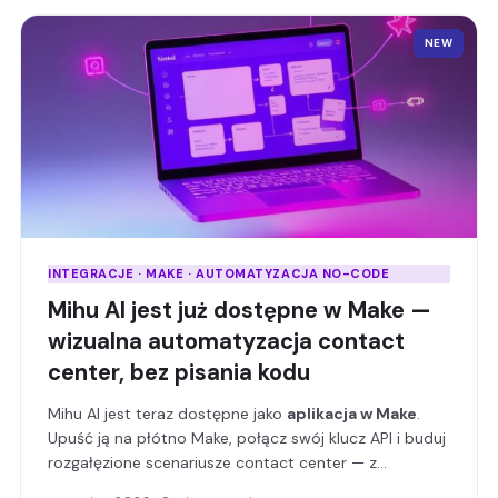
NEW
INTEGRACJE · MAKE · AUTOMATYZACJA NO-CODE
Mihu AI jest już dostępne w Make —
wizualna automatyzacja contact
center, bez pisania kodu
Mihu AI jest teraz dostępne jako
aplikacja w Make
.
Upuść ją na płótno Make, połącz swój klucz API i buduj
rozgałęzione scenariusze contact center — z
routerami, filtrami i wyzwalaczami w czasie