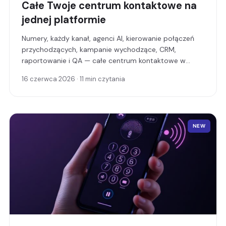
Całe Twoje centrum kontaktowe na
jednej platformie
Numery, każdy kanał, agenci AI, kierowanie połączeń
przychodzących, kampanie wychodzące, CRM,
raportowanie i QA — całe centrum kontaktowe w
jednym miejscu. Skaluj dużą operację albo zapewnij, że
16 czerwca 2026 · 11 min czytania
mała firma nigdy nie zostawi klienta bez odpowiedzi.
NEW