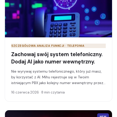
SZCZEGÓŁOWA ANALIZA FUNKCJI · TELEFONIA
Zachowaj swój system telefoniczny.
Dodaj AI jako numer wewnętrzny.
Nie wyrywaj systemu telefonicznego, który już masz,
by korzystać z AI. Mihu rejestruje się w Twoim
istniejącym PBX jako kolejny numer wewnętrzny przez
SIP — odbierając połączenia i kierując je do
16 czerwca 2026 · 8 min czytania
właściwego numeru wewnętrznego, działu lub numeru.
NEW