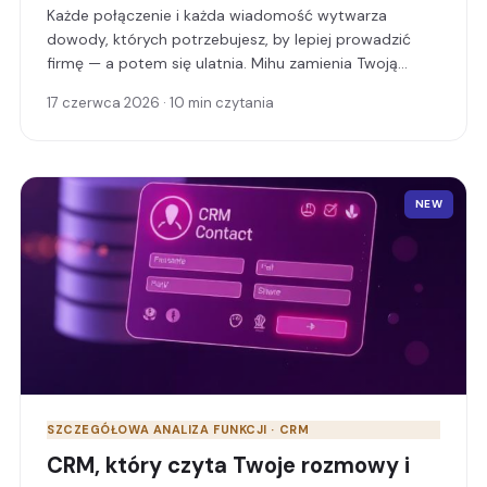
Każde połączenie i każda wiadomość wytwarza
dowody, których potrzebujesz, by lepiej prowadzić
firmę — a potem się ulatnia. Mihu zamienia Twoją
operację w nieustannie działające laboratorium
17 czerwca 2026 · 10 min czytania
testowania i uczenia się: wydobywa wnioski, pozwala
pytać zwykłym językiem, przeprowadzać
eksperymenty i zachować pełną kontrolę nad tym, jak
sprzedajesz.
NEW
SZCZEGÓŁOWA ANALIZA FUNKCJI · CRM
CRM, który czyta Twoje rozmowy i