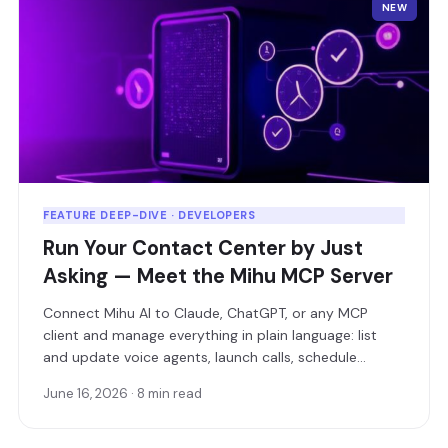
NEW
FEATURE DEEP-DIVE · DEVELOPERS
Run Your Contact Center by Just
Asking — Meet the Mihu MCP Server
Connect Mihu AI to Claude, ChatGPT, or any MCP
client and manage everything in plain language: list
and update voice agents, launch calls, schedule
campaigns, and pull live analytics — without writing a
June 16, 2026 · 8 min read
single line of API code.