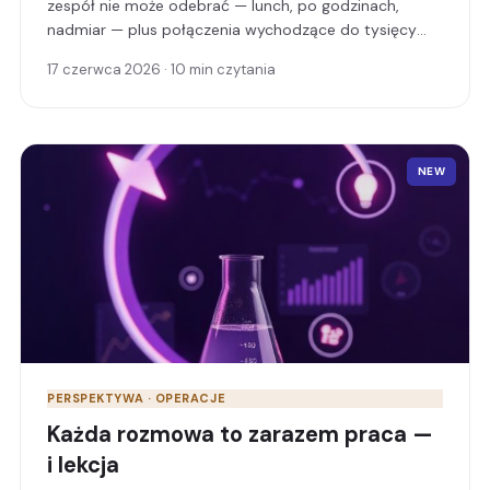
zespół nie może odebrać — lunch, po godzinach,
nadmiar — plus połączenia wychodzące do tysięcy
rekordów bez kontaktu w Twojej bazie danych, pełne
17 czerwca 2026 · 10 min czytania
rozmowy na WhatsApp i SMS oraz QA, które ocenia
Twoich własnych agentów. Oto jak — i dlaczego to się
opłaca.
NEW
PERSPEKTYWA · OPERACJE
Każda rozmowa to zarazem praca —
i lekcja