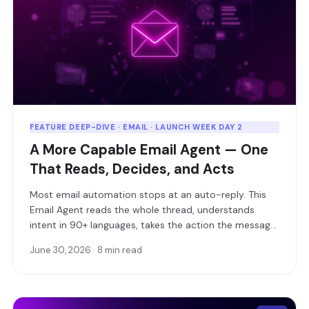
FEATURE DEEP-DIVE · EMAIL · LAUNCH WEEK DAY 2
A More Capable Email Agent — One
That Reads, Decides, and Acts
Most email automation stops at an auto-reply. This
Email Agent reads the whole thread, understands
intent in 90+ languages, takes the action the message
is actually asking for — and only loops in a human
June 30, 2026 · 8 min read
when it should.