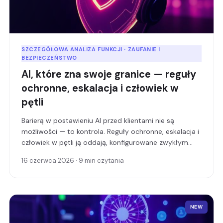
SZCZEGÓŁOWA ANALIZA FUNKCJI · ZAUFANIE I
BEZPIECZEŃSTWO
AI, które zna swoje granice — reguły
ochronne, eskalacja i człowiek w
pętli
Barierą w postawieniu AI przed klientami nie są
możliwości — to kontrola. Reguły ochronne, eskalacja i
człowiek w pętli ją oddają, konfigurowane zwykłym
językiem.
16 czerwca 2026 · 9 min czytania
NEW