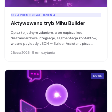
SERIA PREMIEROWA · DZIEŃ 4
Aktywowano tryb Mihu Builder
Opisz to jednym zdaniem, a on napisze kod.
Niestandardowe integracje, segmentacja kontaktów,
własne payloady JSON — Builder Assistant pisze
oprogramowanie, wdraża je jako działającą usługę i
2 lipca 2026 · 9 min czytania
przekazuje Ci adres URL.
NOWE