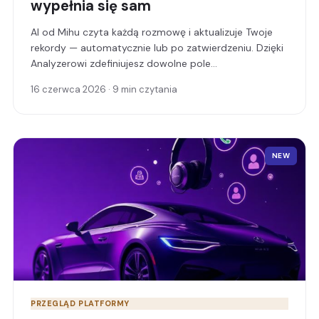
wypełnia się sam
AI od Mihu czyta każdą rozmowę i aktualizuje Twoje
rekordy — automatycznie lub po zatwierdzeniu. Dzięki
Analyzerowi zdefiniujesz dowolne pole
niestandardowe promptem, w dowolnym formacie, a
16 czerwca 2026 · 9 min czytania
nawet ocenisz leady jako pole, które wypełnia się
samo.
NEW
PRZEGLĄD PLATFORMY