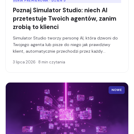
SERIA PREMIEROWA · DZIEŃ 5
Poznaj Simulator Studio: niech AI
przetestuje Twoich agentów, zanim
zrobią to klienci
Simulator Studio tworzy personę AI, która dzwoni do
Twojego agenta lub pisze do niego jak prawdziwy
klient, automatycznie przechodzi przez każdy
przypadek testowy i przekazuje Ci szczegółowy
3 lipca 2026 · 8 min czytania
raport zaliczono/niezaliczono.
NOWE