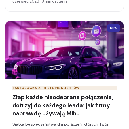
czerwiec 2026
·
8 min czytania
rzeczywistym — bez pisania ani jednej linijki kodu.
NEW
ZASTOSOWANIA · HISTORIE KLIENTÓW
Złap każde nieodebrane połączenie,
dotrzyj do każdego leada: jak firmy
naprawdę używają Mihu
Siatka bezpieczeństwa dla połączeń, których Twój