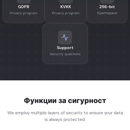
GDPR
KVKK
256-bit
Privacy program
Privacy program
Криптиране
Support
Security questions
Функции за сигурност
We employ multiple layers of security to ensure your data
is always protected.