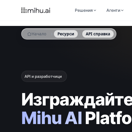
Решения
Агенти
Начало
Ресурси
API справка
API и разработчици
Изграждайте
Mihu AI
Platf