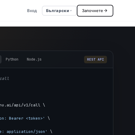
Вход
Български
Започнете
Python
Node.js
REST API
call
hu.ai/api/v1/call \
on: Bearer <token>'
 \
e: application/json'
 \