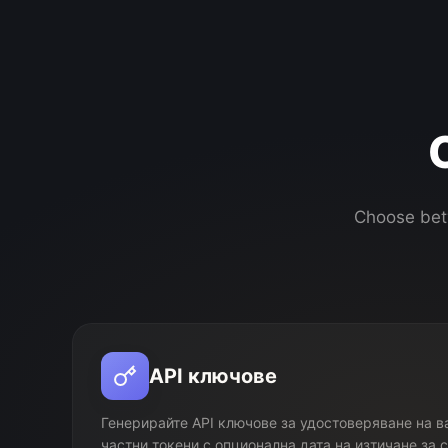
Choose betw
API ключове
Генерирайте API ключове за удостоверяване на в
частни токени с опционална дата на изтичане за 