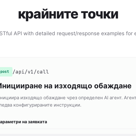
крайните точки
STful API with detailed request/response examples for 
/api/v1/call
post
Иницииране на изходящо обаждане
нициира изходящо обаждане чрез определен AI агент. Агент
ледва конфигурираните инструкции.
араметри на заявката