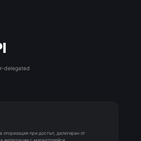
I
er-delegated
а оторизация при достъп, делегиран от
за интеграции с маркетплейси.