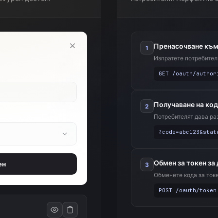
Пренасочване към
1
Изпратете потребител
GET /oauth/author
Получаване на код
2
Потребителят дава ра
?code=abc123&stat
Обмен за токен за
ен
3
Обменете кода за ток
POST /oauth/token