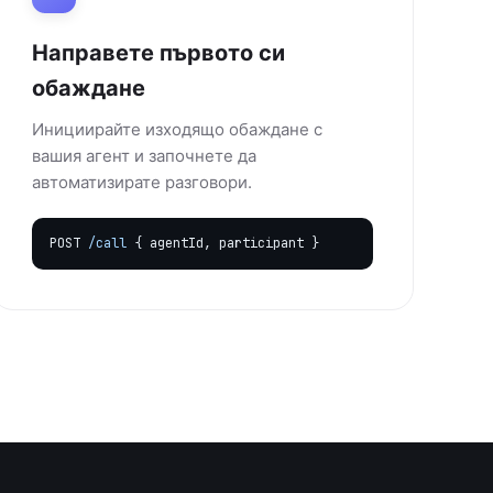
Направете първото си
обаждане
Инициирайте изходящо обаждане с
вашия агент и започнете да
автоматизирате разговори.
POST
/call
{ agentId, participant }