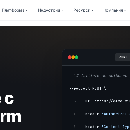
Платформа
Индустрии
Ресурси
Компания
cURL
1
# Initiate an outbound 
--request POST \
 с
3
  --url https://demo.mi
orm
4
  --header 
'Authorizati
5
  --header 
'Content-Typ