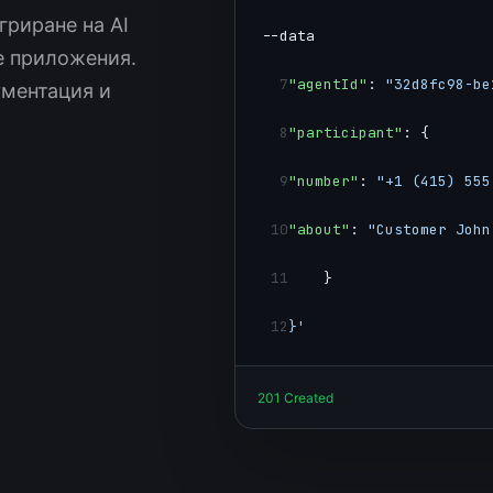
гриране на AI
--data
е приложения.
7
"agentId"
: 
"32d8fc98-be
ументация и
8
"participant"
: {
9
"number"
: 
"+1 (415) 555
10
"about"
: 
"Customer John
11
    }
12
}'
201 Created