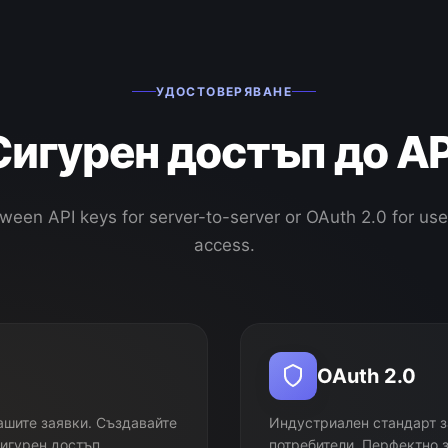
УДОСТОВЕРЯВАНЕ
Сигурен достъп до AP
een API keys for server-to-server or OAuth 2.0 for us
access.
OAuth 2.0
ашите заявки. Създавайте
Индустриален стандарт з
сигурен достъп.
потребители. Перфектно 