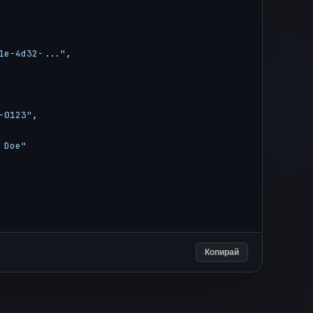
1e-4d32-..."
,
-0123"
,
 Doe"
Копирай