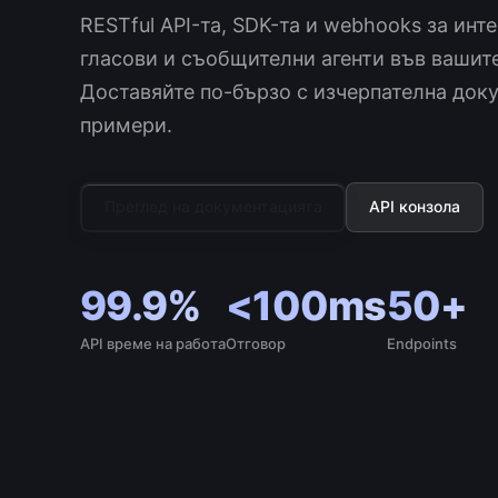
RESTful API-та, SDK-та и webhooks за инте
гласови и съобщителни агенти във вашит
Доставяйте по-бързо с изчерпателна док
примери.
Преглед на документацията
API конзола
99.9%
<100ms
50+
API време на работа
Отговор
Endpoints