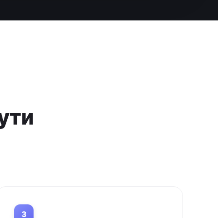
ути
3