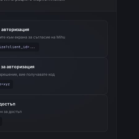
 авторизация
ите към екрана за съгласие на Mihu
ize?client_id=...
 за авторизация
зрешение, вие получавате код
e=xyz
 достъп
ен за достъп