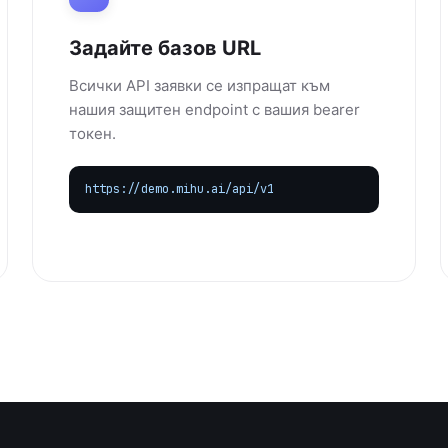
Задайте базов URL
Всички API заявки се изпращат към
нашия защитен endpoint с вашия bearer
токен.
https://demo.mihu.ai/api/v1