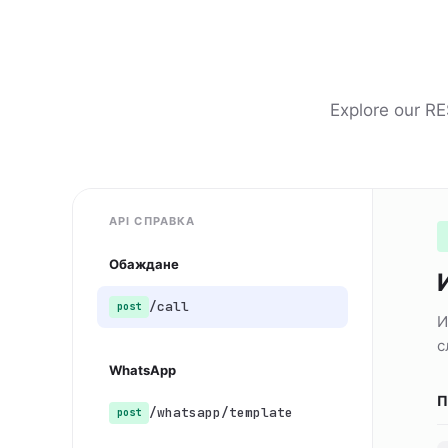
Explore our RE
API СПРАВКА
Обаждане
/call
post
И
с
WhatsApp
П
/whatsapp/template
post