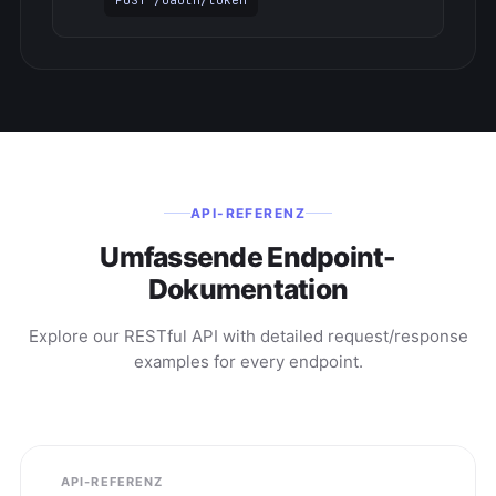
POST /oauth/token
API-REFERENZ
Umfassende Endpoint-
Dokumentation
Explore our RESTful API with detailed request/response
examples for every endpoint.
API-REFERENZ