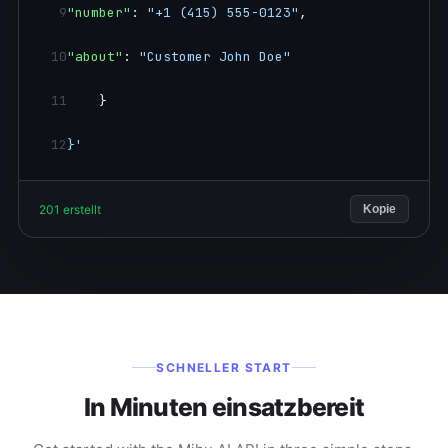
9
"number"
: 
"+1 (415) 555-0123"
,
10
"about"
: 
"Customer John Doe"
11
    }
12
}'
201 erstellt
Kopie
SCHNELLER START
In Minuten einsatzbereit