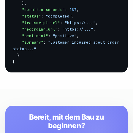
    },

"duration_seconds"
: 
187
,

"status"
: 
"completed"
,

"transcript_url"
: 
"https://..."
,

"recording_url"
: 
"https://..."
,

"sentiment"
: 
"positive"
,

"summary"
: 
"Customer inquired about order 
status..."
  }

}
Bereit, mit dem Bau zu
beginnen?