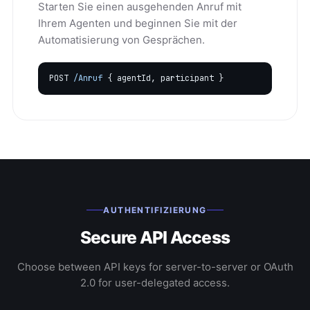
Starten Sie einen ausgehenden Anruf mit
Ihrem Agenten und beginnen Sie mit der
Automatisierung von Gesprächen.
POST
/Anruf
{ agentId, participant }
AUTHENTIFIZIERUNG
Secure API Access
Choose between API keys for server-to-server or OAuth
2.0 for user-delegated access.