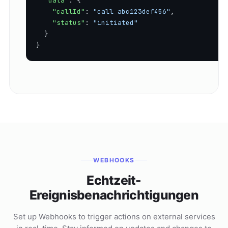
"data"
: {

"callId"
: 
"call_abc123def456"
,

"status"
: 
"initiated"
  }

}
WEBHOOKS
Echtzeit-
Ereignisbenachrichtigungen
Set up Webhooks to trigger actions on external services