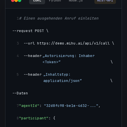
cURL
Python
Node.js
REST-API
1
# Einen ausgehenden Anruf einleiten
--request POST \
3
  --url https://demo.mihu.ai/api/v1/call \
4
  --header 
„Autorisierung: Inhaber 
<Token>“
\
5
  --header 
„Inhaltstyp: 
application/json“
\
--Daten
7
"agentId"
: 
"32d8fc98-be1e-4d32-..."
,
8
"participant"
: {