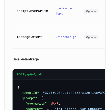
Boolescher
prompt.overwrite
Optional
Wert
message.start
Zeichenfolge
Optional
Beispielanfrage
POST /api/v1/call
{

"agentId"
: 
"32d8fc98-be1e-4d32-a12e-146f397fb
"prompt"
: {

"overwrite"
: 
WAHR
,

"content"
: 
„Du bist Michael vom Support-Tea