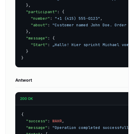
  },

"participant"
: {

"number"
: 
"+1 (415) 555-0123"
,

"about"
: 
"Customer named John Doe. Order #1
  },

"message"
: {

"Start"
: 
„Hallo! Hier spricht Michael vom S
  }

}
Antwort
200 OK
{

"success"
: 
WAHR
,

"message"
: 
"Operation completed successfully"