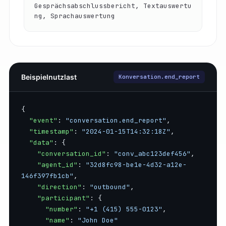
Gesprächsabschlussbericht, Textauswertu
ng, Sprachauswertung
Beispielnutzlast
Konversation.end_report
{

"event"
: 
"conversation.end_report"
,

"timestamp"
: 
"2024-01-15T14:32:18Z"
,

"data"
: {

"conversation_id"
: 
"conv_abc123def456"
,

"agent_id"
: 
"32d8fc98-be1e-4d32-a12e-
146f397fb1cb"
,

"direction"
: 
"outbound"
,

"participant"
: {

"number"
: 
"+1 (415) 555-0123"
,

"name"
: 
"John Doe"