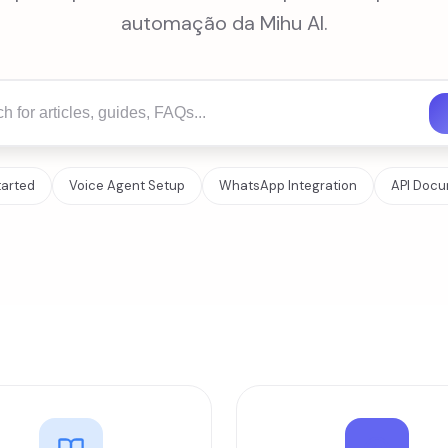
automação da Mihu AI.
tarted
Voice Agent Setup
WhatsApp Integration
API Docu