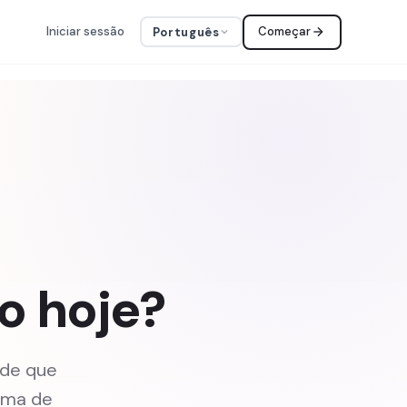
Iniciar sessão
Começar
Português
o hoje?
 de que
rma de