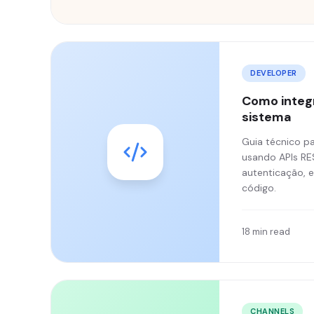
DEVELOPER
Como integr
sistema
Guia técnico pa
usando APIs RES
autenticação, 
código.
18 min read
CHANNELS