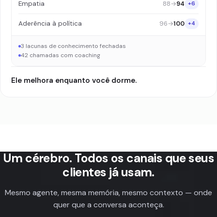
88
→
94
Empatia
+6
96
→
100
Aderência à política
+4
3 lacunas de conhecimento fechadas
42 chamadas com coaching
Ele melhora enquanto você dorme.
Um cérebro. Todos os canais que seus
clientes já usam.
Mesmo agente, mesma memória, mesmo contexto — onde
quer que a conversa aconteça.