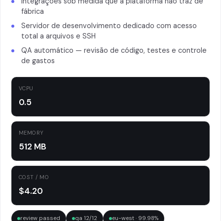
Integrações sob medida que a plataforma não traz de
fábrica
Servidor de desenvolvimento dedicado com acesso
total a arquivos e SSH
QA automático — revisão de código, testes e controle
de gastos
VCPU
0.5
MEMORY
512 MB
COST / MO
$4.20
review passed
qa 12/12
eu-west · 99.98%