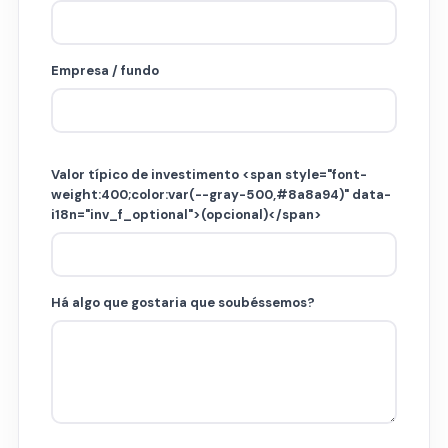
Empresa / fundo
Valor típico de investimento <span style="font-
weight:400;color:var(--gray-500,#8a8a94)" data-
i18n="inv_f_optional">(opcional)</span>
Há algo que gostaria que soubéssemos?