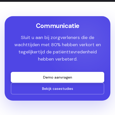
Communicatie
Sluit u aan bij zorgverleners die de
wachttijden met 80% hebben verkort en
tegelijkertijd de patiënttevredenheid
hebben verbeterd.
Demo aanvragen
Bekijk casestudies