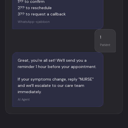
1?? to confirm
2?? to reschedule
3?? to request a callback
WhatsApp-sjabloon
1
Patiënt
Great, you're all set! We'll send you a
reminder 1 hour before your appointment.
If your symptoms change, reply "NURSE"
and we'll escalate to our care team
immediately.
AI Agent