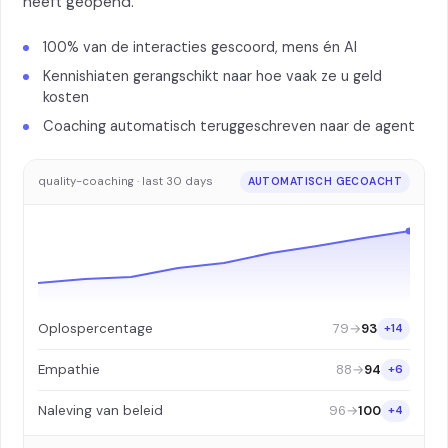
heeft geopend.
100% van de interacties gescoord, mens én AI
Kennishiaten gerangschikt naar hoe vaak ze u geld
kosten
Coaching automatisch teruggeschreven naar de agent
quality-coaching · last 30 days
AUTOMATISCH GECOACHT
79
→
93
Oplospercentage
+14
88
→
94
Empathie
+6
96
→
100
Naleving van beleid
+4