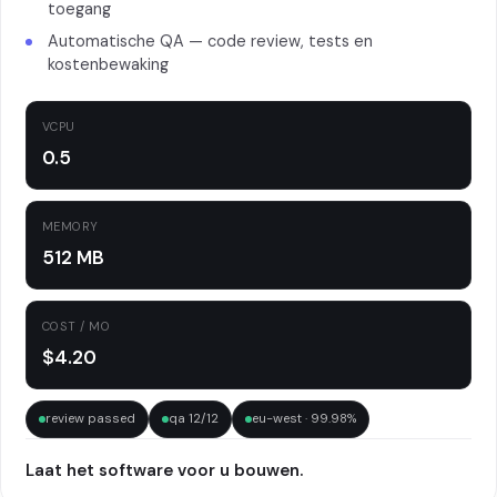
toegang
Automatische QA — code review, tests en
kostenbewaking
VCPU
0.5
MEMORY
512 MB
COST / MO
$4.20
review passed
qa 12/12
eu-west · 99.98%
Laat het software voor u bouwen.