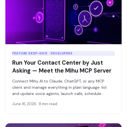
FEATURE DEEP-DIVE · DEVELOPERS
Run Your Contact Center by Just
Asking — Meet the Mihu MCP Server
Connect Mihu AI to Claude, ChatGPT, or any MCP
client and manage everything in plain language: list
and update voice agents, launch calls, schedule
campaigns, and pull live analytics — without writing a
June 16, 2026 · 8 min read
single line of API code.