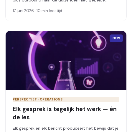
plus outbound naar de duizenden niet-gebelde
records in je database, volledige gesprekken op
17 juni 2026 · 10 min leestijd
WhatsApp & SMS, en QA die je eigen agents
beoordeelt. Zo werkt het, en waarom het zich
terugverdient.
NEW
PERSPECTIEF · OPERATIONS
Elk gesprek is tegelijk het werk — én
de les
Elk gesprek en elk bericht produceert het bewijs dat je