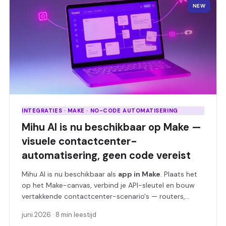
NEW
INTEGRATIES · MAKE · NO-CODE AUTOMATISERING
Mihu AI is nu beschikbaar op Make —
visuele contactcenter-
automatisering, geen code vereist
Mihu AI is nu beschikbaar als
app in Make
. Plaats het
op het Make-canvas, verbind je API-sleutel en bouw
vertakkende contactcenter-scenario's — routers,
filters en realtime triggers inbegrepen — zonder ook
juni 2026
·
8 min leestijd
maar één regel code te schrijven.