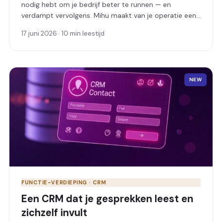
nodig hebt om je bedrijf beter te runnen — en
verdampt vervolgens. Mihu maakt van je operatie een
doorlopend test-en-leerlaboratorium: breng inzichten
17 juni 2026 · 10 min leestijd
naar boven, vraag het in gewone taal, voer
experimenten uit en houd volledige controle over hoe
je verkoopt.
NEW
FUNCTIE-VERDIEPING · CRM
Een CRM dat je gesprekken leest en
zichzelf invult