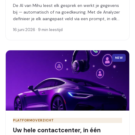
De AI van Mihu leest elk gesprek en werkt je gegevens
bij — automatisch of na goedkeuring. Met de Analyzer
definieer je elk aangepast veld via een prompt, in elk
gewenst formaat, en score je zelfs leads als een veld
16 juni 2026 · 9 min leestijd
dat zichzelf invult.
NEW
PLATFORMOVERZICHT
Uw hele contactcenter, in één