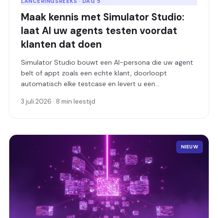
LANCERINGSREEKS · DAG 5
Maak kennis met Simulator Studio:
laat AI uw agents testen voordat
klanten dat doen
Simulator Studio bouwt een AI-persona die uw agent
belt of appt zoals een echte klant, doorloopt
automatisch elke testcase en levert u een
gedetailleerd rapport met geslaagde en mislukte
3 juli 2026 · 8 min leestijd
tests.
NIEUW