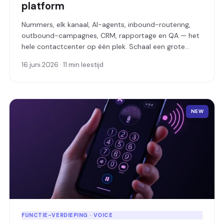
platform
Nummers, elk kanaal, AI-agents, inbound-routering,
outbound-campagnes, CRM, rapportage en QA — het
hele contactcenter op één plek. Schaal een grote
operatie op, of zorg ervoor dat een klein bedrijf nooit
16 juni 2026 · 11 min leestijd
een klant onbeantwoord laat.
NEW
FUNCTIE-VERDIEPING · VOICE