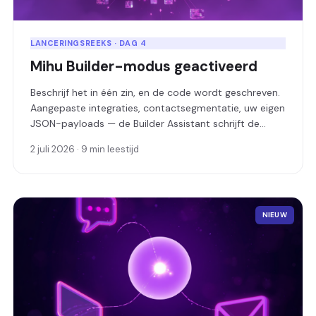
LANCERINGSREEKS · DAG 4
Mihu Builder-modus geactiveerd
Beschrijf het in één zin, en de code wordt geschreven.
Aangepaste integraties, contactsegmentatie, uw eigen
JSON-payloads — de Builder Assistant schrijft de
software, implementeert deze als live service en geeft
2 juli 2026 · 9 min leestijd
u een URL.
NIEUW