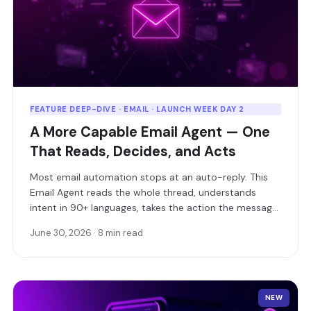
FEATURE DEEP-DIVE · EMAIL · LAUNCH WEEK DAY 2
A More Capable Email Agent — One
That Reads, Decides, and Acts
Most email automation stops at an auto-reply. This
Email Agent reads the whole thread, understands
intent in 90+ languages, takes the action the message
is actually asking for — and only loops in a human
June 30, 2026 · 8 min read
when it should.
NEW