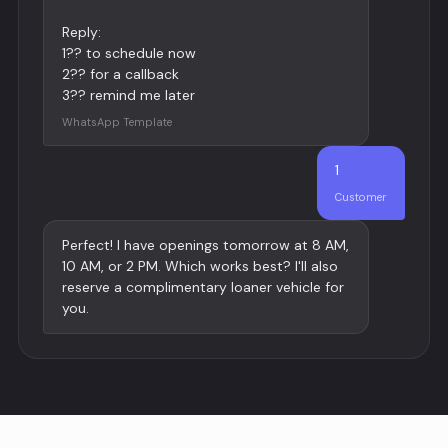
Reply:
1?? to schedule now
2?? for a callback
3?? remind me later
WhatsApp Template
1
Customer
Perfect! I have openings tomorrow at 8 AM,
10 AM, or 2 PM. Which works best? I'll also
reserve a complimentary loaner vehicle for
you.