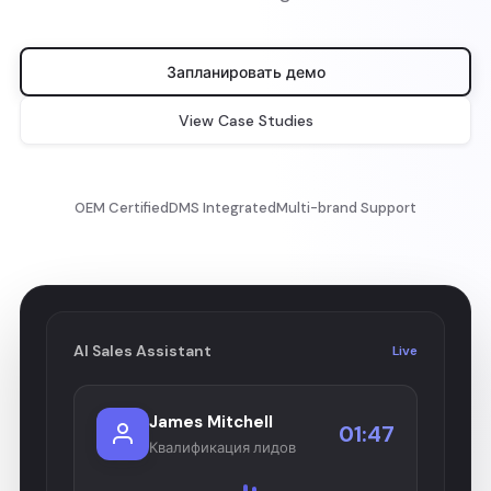
Запланировать демо
View Case Studies
OEM Certified
DMS Integrated
Multi-brand Support
AI Sales Assistant
Live
James Mitchell
01:47
Квалификация лидов