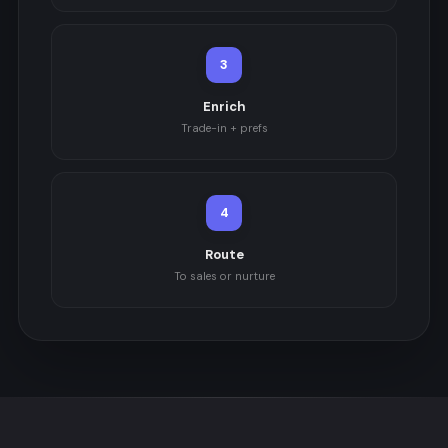
3
Enrich
Trade-in + prefs
4
Route
To sales or nurture