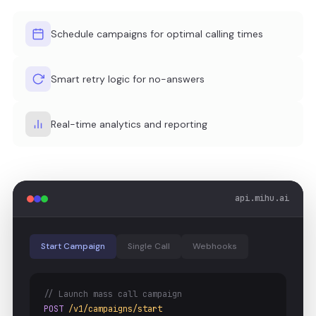
Schedule campaigns for optimal calling times
Smart retry logic for no-answers
Real-time analytics and reporting
api.mihu.ai
Start Campaign
Single Call
Webhooks
// Launch mass call campaign
POST
/v1/campaigns/start