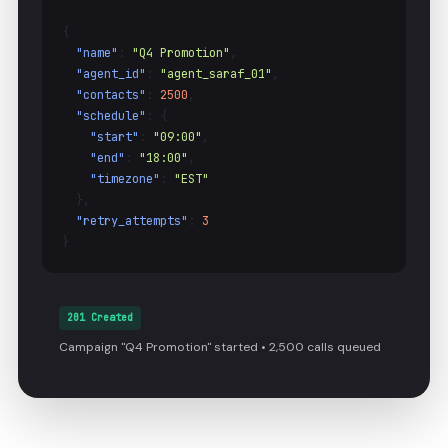
{
"name"
:
"Q4 Promotion"
,
"agent_id"
:
"agent_saraf_01"
,
"contacts"
:
2500
,
"schedule"
: {
"start"
:
"09:00"
,
"end"
:
"18:00"
,
"timezone"
:
"EST"
},
"retry_attempts"
:
3
}
201 Created
Campaign "Q4 Promotion" started • 2,500 calls queued