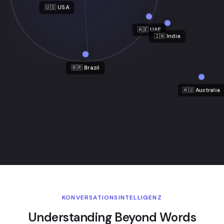
🇺🇸 USA
🇦🇪 UAE
🇮🇳 India
🇧🇷 Brazil
🇦🇺 Australia
KONVERSATIONSINTELLIGENZ
Understanding Beyond Words