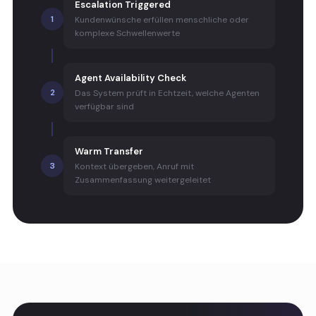
Escalation Triggered
1
Kundenwünsche erfüllen menschliche oder
komplexe Schwellenwerte
Agent Availability Check
2
Das System prüft in Echtzeit, welche Agenten
verfügbar sind
Warm Transfer
3
Kontext übergeben, Anruf mit
Zusammenfassung weitergeleitet