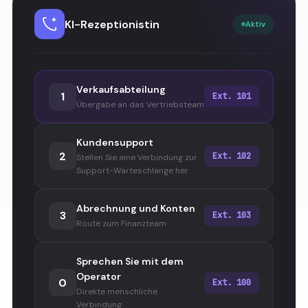
KI-Rezeptionistin
Aktiv
Verkaufsabteilung
1
Ext. 101
Übergabe an das Vertriebsteam
Kundensupport
2
Ext. 102
Stellen Sie eine Verbindung zur
Support-Warteschlange her
Abrechnung und Konten
3
Ext. 103
Route zum Finanzteam
Sprechen Sie mit dem
Operator
0
Ext. 100
Direkte menschliche
Verbindung