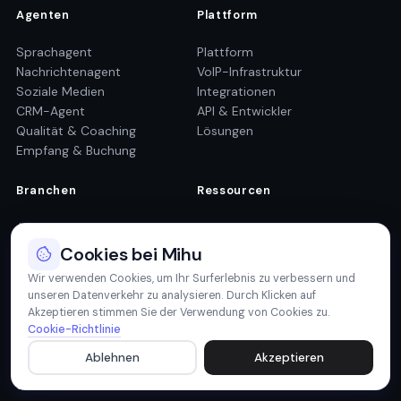
Agenten
Plattform
Sprachagent
Plattform
Nachrichtenagent
VoIP-Infrastruktur
Soziale Medien
Integrationen
CRM-Agent
API & Entwickler
Qualität & Coaching
Lösungen
Empfang & Buchung
Branchen
Ressourcen
Automobil
Hilfecenter
Gesundheitswesen
Blog
Cookies bei Mihu
Immobilie
Webinare
Wir verwenden Cookies, um Ihr Surferlebnis zu verbessern und
E-Commerce
API-Dokumentation
unseren Datenverkehr zu analysieren. Durch Klicken auf
Finanzdienstleistungen
Roadmap
Akzeptieren stimmen Sie der Verwendung von Cookies zu.
Professionelle
Cookie-Richtlinie
Dienstleistungen
Ablehnen
Akzeptieren
Unternehmen