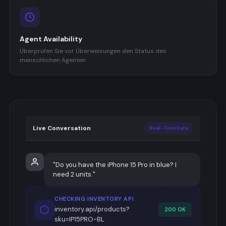
Agent Availability
Überprüfen Sie vor Überweisungen den Status des
menschlichen Agenten
Live Conversation
Real-Time Data
"Do you have the iPhone 15 Pro in blue? I
need 2 units."
CHECKING INVENTORY API
inventory.api/products?
200 OK
sku=IP15PRO-BL