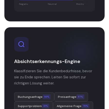
😊
Negativ
Neutral
Positiv
Absichtserkennungs-Engine
Klassifizieren Sie die Kundenbedürfnisse, bevor
sie zu Ende sprechen. Leiten Sie sofort zur
richtigen Lösung weiter.
Buchungsanfrage
Preisanfrage
94%
87%
Supportproblem
Allgemeine Frage
91%
78%