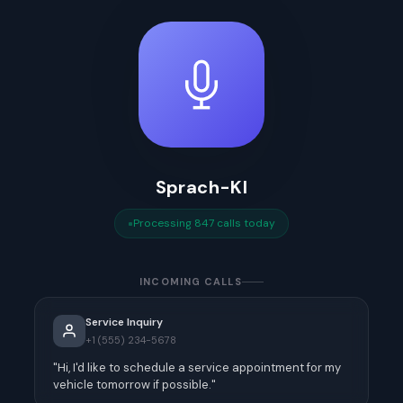
Sprach-KI
Processing 847 calls today
INCOMING CALLS
Service Inquiry
+1 (555) 234-5678
"Hi, I'd like to schedule a service appointment for my
vehicle tomorrow if possible."