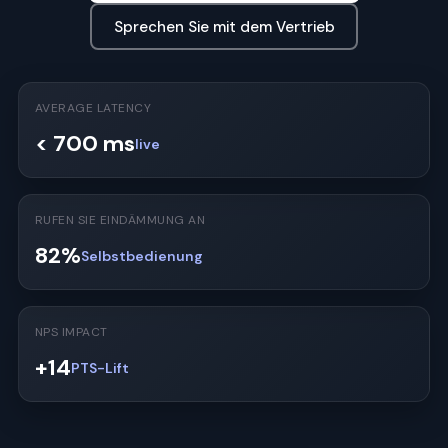
Sprechen Sie mit dem Vertrieb
AVERAGE LATENCY
< 700 ms
live
RUFEN SIE EINDÄMMUNG AN
82%
Selbstbedienung
NPS IMPACT
+14
PTS-Lift