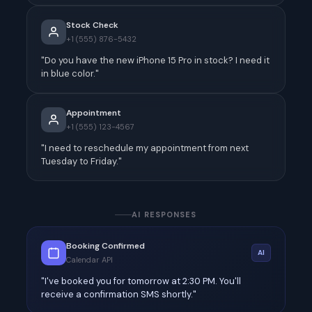
Stock Check
+1 (555) 876-5432
"Do you have the new iPhone 15 Pro in stock? I need it
in blue color."
Appointment
+1 (555) 123-4567
"I need to reschedule my appointment from next
Tuesday to Friday."
AI RESPONSES
Booking Confirmed
AI
Calendar API
"I've booked you for tomorrow at 2:30 PM. You'll
receive a confirmation SMS shortly."